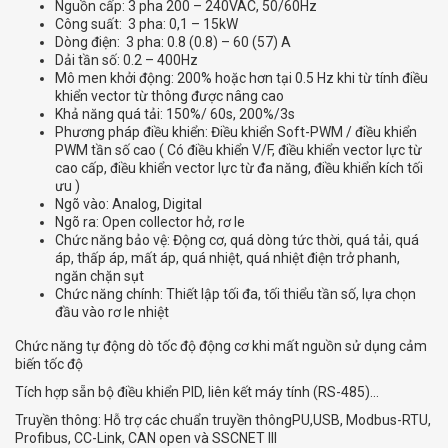
Nguồn cấp: 3 pha 200 – 240VAC, 50/60Hz
Công suất: 3 pha: 0,1 – 15kW
Dòng điện: 3 pha: 0.8 (0.8) – 60 (57) A
Dải tần số: 0.2 – 400Hz
Mô men khởi động: 200% hoặc hơn tại 0.5 Hz khi từ tính điều
khiển vector từ thông được nâng cao
Khả năng quá tải: 150%/ 60s, 200%/3s
Phương pháp điều khiển: Điều khiển Soft-PWM / điều khiển
PWM tần số cao ( Có điều khiển V/F, điều khiển vector lực từ
cao cấp, điều khiển vector lực từ đa năng, điều khiển kích tối
ưu )
Ngõ vào: Analog, Digital
Ngõ ra: Open collector hở, rơ le
Chức năng bảo vệ: Động cơ, quá dòng tức thời, quá tải, quá
áp, thấp áp, mất áp, quá nhiệt, quá nhiệt điện trở phanh,
ngăn chặn sụt
Chức năng chính: Thiết lập tối đa, tối thiểu tần số, lựa chọn
đầu vào rơ le nhiệt
Chức năng tự động dò tốc độ động cơ khi mất nguồn sử dụng cảm
biến tốc độ
Tích hợp sẵn bộ điều khiển PID, liên kết máy tính (RS-485)…
Truyền thông: Hỗ trợ các chuẩn truyền thôngPU,USB, Modbus-RTU,
Profibus, CC-Link, CAN open và SSCNET III