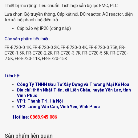
Thiết bị mở rộng: Tiêu chuẩn: Tích hợp sẵn bộ lọc EMC, PLC
Lựa chọn: Bộ truyền thông, Cáp kết nối, DC reactor, AC reactor, điện
trở xả, bộ phanh, bộ điện trở..
Cấp bảo vệ: IP20 (đóng nắp)
Các sản phẩm tiêu biểu:
FR-E720-0.1K, FR-E720-0.2K, FR-E720-0.4K, FR-E720-0.75K, FR-
E720-1.5K, FR-E720-2.2K, FR-E720-3.7K, FR-E720-5.5K, FR-E720-
7.5K, FR-E720-11K, FR-E720-15K
Liên hệ:
Công Ty TNHH Đầu Tư Xây Dựng và Thương Mại Kế Hoa
Địa chỉ: thôn Nhật Tiến, xã Liên Châu, huyện Yên Lạc, tỉnh
Vĩnh Phúc
VP1: Thanh Trì, Hà Nội
VP2: Lương Văn Can, Vĩnh Yên, Vĩnh Phúc
Hotline:
0868.945.086
Sản phẩm liên quan