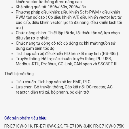
khiển vector từ thông được nâng cao
Khả năng quá tải: 150%/ 60s, 200%/ 3s
Phương pháp điều khiển: Điều khiển Soft-PWM / điều khiển
PWM tần số cao ( Có điều khiển V/F, điều khiển vector lực từ
cao cấp, điều khiển vector lực từ đa năng, điều khiển kích tối
ưu )
Chức năng chính: Thiết lập tối đa, tối thiểu tần số, lựa chọn
đầu vào rơ le nhiệt
Chức năng tự động dò tốc độ động cơ khi mất nguồn sử
dụng cảm biến tốc độ
Tích hợp sẵn bộ điều khiển PID, liên kết máy tính (RS-485)…
Truyền thông: Hỗ trợ các chuẩn truyền thông PU, USB,
Modbus-RTU, Profibus, CC-Link, CAN open và SSCNET III
Thiết bị mở rộng:
Tiêu chuẩn: Tích hợp sẵn bộ lọc EMC, PLC
Lựa chọn: Bộ truyền thông, Cáp kết nối, DC reactor, AC
reactor, điện trở xả, bộ phanh, bộ điện trở..
Các sản phẩm tiêu biểu:
FR-E710W-0.1K, FR-E710W-0.2K, FR-E710W-0.4K, FR-E710W-0.75K