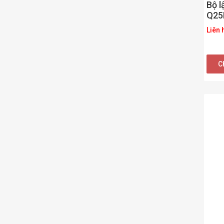
Bộ l
Q25
Liên 
Ch