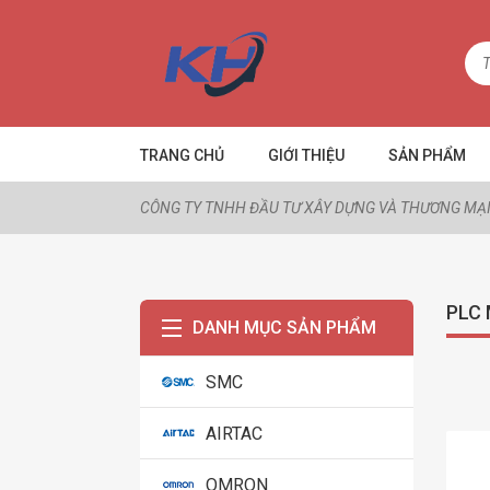
TRANG CHỦ
GIỚI THIỆU
SẢN PHẨM
CÔNG TY TNHH ĐẦU TƯ XÂY DỰNG VÀ THƯƠNG MẠI
PLC 
DANH MỤC SẢN PHẨM
SMC
AIRTAC
OMRON