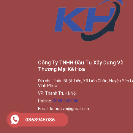
Công Ty TNHH Đầu Tư Xây Dựng Và
Thương Mại Kế Hoa
Địa chỉ: Thôn Nhật Tiến, Xã Liên Châu, Huyện Yên L
Vĩnh Phúc
VP: Thanh Trì, Hà Nội.
Hotline:
0868.945.086
Email:
kehoa.vn@gmail.com
0868945086