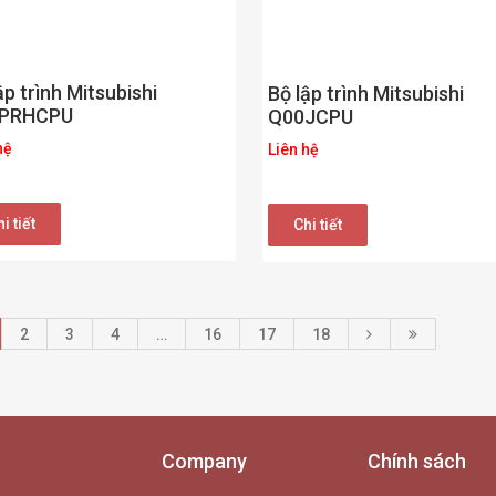
ập trình Mitsubishi
Bộ lập trình Mitsubishi
PRHCPU
Q00JCPU
hệ
Liên hệ
i tiết
Chi tiết
2
3
4
…
16
17
18
Company
Chính sách