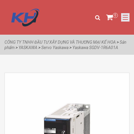
0
CÔNG TY TNHH ĐẦU TƯ XÂY DỰNG VÀ THƯƠNG MẠI KẾ HOA
>
Sản
phẩm
>
YASKAWA
>
Servo Yaskawa
>
Yaskawa SGDV-1R6A01A