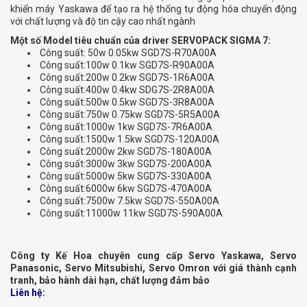
khiển máy Yaskawa để tạo ra hệ thống tự động hóa chuyển động
với chất lượng và độ tin cậy cao nhất ngành
Một số Model tiêu chuẩn của driver SERVOPACK SIGMA 7:
Công suất: 50w 0.05kw SGD7S-R70A00A
Công suất:100w 0.1kw SGD7S-R90A00A
Công suất:200w 0.2kw SGD7S-1R6A00A
Công suất:400w 0.4kw SDG7S-2R8A00A
Công suất:500w 0.5kw SGD7S-3R8A00A
Công suất:750w 0.75kw SGD7S-5R5A00A
Công suất:1000w 1kw SGD7S-7R6A00A
Công suất:1500w 1.5kw SGD7S-120A00A
Công suất:2000w 2kw SGD7S-180A00A
Công suất:3000w 3kw SGD7S-200A00A
Công suất:5000w 5kw SGD7S-330A00A
Công suất:6000w 6kw SGD7S-470A00A
Công suất:7500w 7.5kw SGD7S-550A00A
Công suất:11000w 11kw SGD7S-590A00A
Công ty Kế Hoa chuyên cung cấp Servo Yaskawa, Servo
Panasonic, Servo Mitsubishi, Servo Omron với giá thành cạnh
tranh, bảo hành dài hạn, chất lượng đảm bảo
Liên hệ: