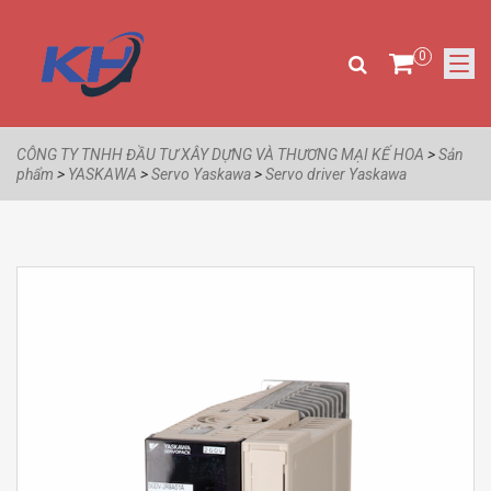
0
CÔNG TY TNHH ĐẦU TƯ XÂY DỰNG VÀ THƯƠNG MẠI KẾ HOA
>
Sản
phẩm
>
YASKAWA
>
Servo Yaskawa
>
Servo driver Yaskawa