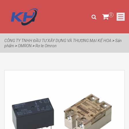
0
CÔNG TY TNHH ĐẦU TƯ XÂY DỰNG VÀ THƯƠNG MẠI KẾ HOA
>
Sản
phẩm
>
OMRON
>
Rơ le Omron