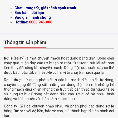
Chất lượng tốt, giá thành cạnh tranh
Bảo hành dài hạn
Báo giá nhanh chóng
Hotline:
0868.945.086
Thông tin sản phẩm
R
ơ le
(relay) là một chuyển mạch hoạt động bằng điện. Dòng điện
chạy qua cuộn dây của rơ-le tạo ra một từ trường hút lõi sắt non
làm thay đổi công tắc chuyển mạch. Dòng điện qua cuộn dây có thể
được bật hoặc tắt, vì thế rơ-le có hai vị trí chuyển mạch qua lại.
Rơ le được sử dụng phổ biến ở các bo mạch điều khiển tự động,
chuyên dụng để đóng cắt những cái dòng điện lớn mà những hệ
thống mạch điều khiển không thể trực tiếp can thiệp thì người ta sẽ
sử dụng rơ le để đóng cắt dòng điện cao. rơ le có rất nhiều hình
dáng và kích thước và chân cắm khác nhau.
Công ty Kế Hoa chuyên nhập khẩu và phân phối các dòng
rơ le
hãng
Omron
với độ bền, bảo vệ cao, giá thành hợp lý, bảo hành dài
hạn.