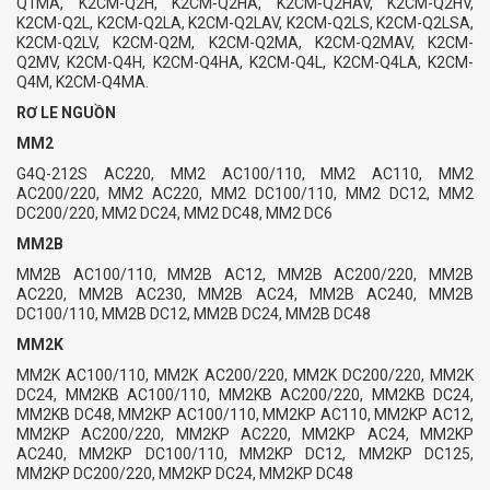
Q1MA, K2CM-Q2H, K2CM-Q2HA, K2CM-Q2HAV, K2CM-Q2HV,
K2CM-Q2L, K2CM-Q2LA, K2CM-Q2LAV, K2CM-Q2LS, K2CM-Q2LSA,
K2CM-Q2LV, K2CM-Q2M, K2CM-Q2MA, K2CM-Q2MAV, K2CM-
Q2MV, K2CM-Q4H, K2CM-Q4HA, K2CM-Q4L, K2CM-Q4LA, K2CM-
Q4M, K2CM-Q4MA.
RƠ LE NGUỒN
MM2
G4Q-212S AC220, MM2 AC100/110, MM2 AC110, MM2
AC200/220, MM2 AC220, MM2 DC100/110, MM2 DC12, MM2
DC200/220, MM2 DC24, MM2 DC48, MM2 DC6
MM2B
MM2B AC100/110, MM2B AC12, MM2B AC200/220, MM2B
AC220, MM2B AC230, MM2B AC24, MM2B AC240, MM2B
DC100/110, MM2B DC12, MM2B DC24, MM2B DC48
MM2K
MM2K AC100/110, MM2K AC200/220, MM2K DC200/220, MM2K
DC24, MM2KB AC100/110, MM2KB AC200/220, MM2KB DC24,
MM2KB DC48, MM2KP AC100/110, MM2KP AC110, MM2KP AC12,
MM2KP AC200/220, MM2KP AC220, MM2KP AC24, MM2KP
AC240, MM2KP DC100/110, MM2KP DC12, MM2KP DC125,
MM2KP DC200/220, MM2KP DC24, MM2KP DC48