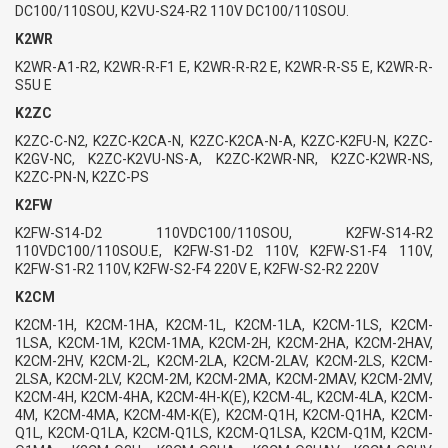
DC100/110SOU, K2VU-S24-R2 110V DC100/110SOU.
K2WR
K2WR-A1-R2, K2WR-R-F1 E, K2WR-R-R2 E, K2WR-R-S5 E, K2WR-R-
S5U E
K2ZC
K2ZC-C-N2, K2ZC-K2CA-N, K2ZC-K2CA-N-A, K2ZC-K2FU-N, K2ZC-
K2GV-NC, K2ZC-K2VU-NS-A, K2ZC-K2WR-NR, K2ZC-K2WR-NS,
K2ZC-PN-N, K2ZC-PS
K2FW
K2FW-S14-D2 110VDC100/110SOU, K2FW-S14-R2
110VDC100/110SOU.E, K2FW-S1-D2 110V, K2FW-S1-F4 110V,
K2FW-S1-R2 110V, K2FW-S2-F4 220V E, K2FW-S2-R2 220V
K2CM
K2CM-1H, K2CM-1HA, K2CM-1L, K2CM-1LA, K2CM-1LS, K2CM-
1LSA, K2CM-1M, K2CM-1MA, K2CM-2H, K2CM-2HA, K2CM-2HAV,
K2CM-2HV, K2CM-2L, K2CM-2LA, K2CM-2LAV, K2CM-2LS, K2CM-
2LSA, K2CM-2LV, K2CM-2M, K2CM-2MA, K2CM-2MAV, K2CM-2MV,
K2CM-4H, K2CM-4HA, K2CM-4H-K(E), K2CM-4L, K2CM-4LA, K2CM-
4M, K2CM-4MA, K2CM-4M-K(E), K2CM-Q1H, K2CM-Q1HA, K2CM-
Q1L, K2CM-Q1LA, K2CM-Q1LS, K2CM-Q1LSA, K2CM-Q1M, K2CM-