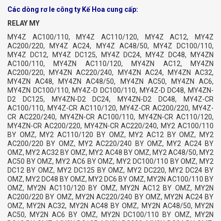
Các dòng rơ le công ty Kế Hoa cung cấp:
RELAY MY
MY4Z AC100/110, MY4Z AC110/120, MY4Z AC12, MY4Z AC200/220, MY4Z AC24, MY4Z AC48/50, MY4Z DC100/110, MY4Z DC12, MY4Z DC125, MY4Z DC24, MY4Z DC48, MY4ZN AC100/110, MY4ZN AC110/120, MY4ZN AC12, MY4ZN AC200/220, MY4ZN AC220/240, MY4ZN AC24, MY4ZN AC32, MY4ZN AC48, MY4ZN AC48/50, MY4ZN AC50, MY4ZN AC6, MY4ZN DC100/110, MY4Z-D DC100/110, MY4Z-D DC48, MY4ZN-D2 DC125, MY4ZN-D2 DC24, MY4ZN-D2 DC48, MY4Z-CR AC100/110, MY4Z-CR AC110/120, MY4Z-CR AC200/220, MY4Z-CR AC220/240, MY4ZN-CR AC100/110, MY4ZN-CR AC110/120, MY4ZN-CR AC200/220, MY4ZN-CR AC220/240, MY2 AC100/110 BY OMZ, MY2 AC110/120 BY OMZ, MY2 AC12 BY OMZ, MY2 AC200/220 BY OMZ, MY2 AC220/240 BY OMZ, MY2 AC24 BY OMZ, MY2 AC32 BY OMZ, MY2 AC48 BY OMZ, MY2 AC48/50, MY2 AC50 BY OMZ, MY2 AC6 BY OMZ, MY2 DC100/110 BY OMZ, MY2 DC12 BY OMZ, MY2 DC125 BY OMZ, MY2 DC220, MY2 DC24 BY OMZ, MY2 DC48 BY OMZ, MY2 DC6 BY OMZ, MY2N AC100/110 BY OMZ, MY2N AC110/120 BY OMZ, MY2N AC12 BY OMZ, MY2N AC200/220 BY OMZ, MY2N AC220/240 BY OMZ, MY2N AC24 BY OMZ, MY2N AC32, MY2N AC48 BY OMZ, MY2N AC48/50, MY2N AC50, MY2N AC6 BY OMZ, MY2N DC100/110 BY OMZ, MY2N DC12 BY OMZ, MY2N DC125, MY2N DC220, MY2N DC24 BY OMZ, MY2N DC48 BY OMZ, MY2N DC6 BY OMZ, MY2N DC30, MY2-D DC100/110 BY OMZ, MY2-D DC12 BY OMZ, MY2-D DC24 BY OMZ, MY2N-D2 DC100/110 BY OMZ, MY2N-D2 DC24 BY OMZ, MY2N-D2 DC48 BY OMZ, MY2N-D2 DC12 BY OMZ, MY2N-D2 DC125, MY2N-D2 DC6, MY2-CR AC100/110 BY OMZ, MY2-CR AC110/120 BY OMZ, MY2-CR AC200/220 BY OMZ, MY2-CR AC220/240 BY OMZ, MY2N-CR AC100/110, MY2N-CR AC110/120 BY OMZ, MY2N-CR AC200/220 BY OMZ, MY2N-CR AC220/240 BY OMZ, MY2Z AC100/110, MY2Z AC110/120, MY2Z AC12, MY2Z AC200/220, MY2Z AC220/240, MY2Z AC24, MY2Z DC100/110, MY2Z DC12, MY2Z DC24, MY2Z DC48, MY2ZN AC100/110, MY2ZN AC110/120, MY2ZN AC12, MY2ZN AC200/220, MY2ZN AC220/240, MY2ZN AC24, MY2ZN DC100/110, MY2ZN DC12, MY2ZN DC24, MY2ZN DC48, MY2ZN DC6, MY2Z-D DC12, MY2Z-D DC24, MY2Z-D DC100/110, MY2ZN-D2 DC100/110, MY2ZN-D2 DC24, MY2Z-CR AC100/110, MY2Z-CR AC200/220, MY2ZN-CR AC100/110, MY2ZN-CR AC200/220, MY3 AC100/110, MY3 AC110/120, MY3 AC200/220, MY3 AC220/240, MY3 AC24, MY3 AC50, MY3 DC100/110, MY3 DC12, MY3 DC24, MY3 DC48, MY3 DC6, MY3N AC100/110, MY3N AC110/120, MY3N AC200/220, MY3N AC220/240, MY3N DC100/110, MY3N DC12, MY3N DC24, MY3N DC48, MY3N DC6, MY3-D DC24, MY3-D DC12, MY3-D DC100/110, MY3N-D2 DC24, MY3N-D2 DC12, MY3N-D2 DC100/110, MY3N-D2 DC48, MY4 AC100/110 BY OMZ, MY4 AC110/120 BY OMZ, MY4 AC12, MY4 AC200/220, MY4 AC220/240 BY OMZ, MY4 AC24, MY4 AC48/50, MY4 AC50 BY OMZ, MY4 AC6, MY4 DC100/110, MY4 DC12, MY4 DC125, MY4 DC220, MY4 DC24, MY4 DC48 BY OMZ, MY4 DC6, MY4 DC60, MY4N AC100/110 BY OMZ, MY4N AC110/120, MY4N AC12, MY4N AC200/220, MY4N AC220/240 BY OMZ, MY4N AC24, MY4N AC32 BY OMZ, MY4N AC48/50, MY4N AC50 BY OMZ, MY4N AC6, MY4N DC100/110, MY4N DC12, MY4N DC125, MY4N DC24, MY4N DC48 BY OMZ, MY4N DC6, MY4-D DC100/110, MY4-D DC12, MY4-D DC125, MY4-D DC24, MY4-D DC48 BY OMZ, MY4N-D2 DC100/110, MY4N-D2 DC12, MY4N-D2 DC125, MY4N-D2 DC24, MY4N-D2 DC48 BY OMZ, MY4N-D2 DC6, MY4-CR AC100/110 BY OMZ, MY4-CR AC110/120 BY OMZ, MY4-CR AC200/220, MY4-CR AC220/240 BY OMZ, MY4-CR AC24, MY4N-CR AC100/110 BY OMZ, MY4n-CR AC110/120, MY4n-CR AC200/220, MY4N-CR AC220/240 BY OMZ, MY4N-CR AC24, MY4ZIN AC100/110 (S), MY4ZIN AC110/120 (S), MY4ZIN AC12 (S), MY4ZIN AC200/220 (S), MY4ZIN AC220/240 (S), MY4ZIN AC24 (S), MY4ZIN DC100/110 (S), MY4ZIN DC12 (S), MY4ZIN DC125 (S), MY4ZIN DC24 (S), MY4ZIN DC48 (S), MY2IN-D2 DC100/110 (S), MY2IN-D2 DC12 (S), MY2IN-D2 DC24 (S), MY2IN-D2 DC48 (S), MY4IN-D2 DC100/110 (S), MY4IN-D2 DC12 (S), MY4IN-D2 DC24 (S), MY4IN-D2 DC48 (S), MY4ZIN-D2 DC100/110 (S), MY4ZIN-D2 DC12 (S), MY4ZIN-D2 DC24 (S), MY4ZIN-D2 DC48 (S), MY4IN-CR AC100/110 (S), MY4IN-CR AC220/240 (S), MY4IN-CR AC110/120 (S), MY4ZIN-CR AC100/110 (S), MY4ZIN-CR AC220/240 (S), MY4ZIN-CR AC110/120 (S), MY2-02 AC100/110, MY2-02 AC110/120 , MY2-02 AC110/120, MY2-02 AC12, MY2-02 AC200/220 BY OMZ, MY2-02 AC220/240 BY OMZ, MY2-02 AC24 BY OMZ, MY2-02 AC32, MY2-02 AC48 BY OMZ, MY2-02 AC48/50, MY2-02 AC50, MY2-02 AC6, MY2-02 DC100/110 BY OMZ, MY2-02 DC12 BY OMZ, MY2-02 DC125, MY2-02 DC220, MY2-02 DC24 BY OMZ, MY2-02 DC48 BY OMZ, MY2-02 DC6, MY3-02 AC100/110, MY3-02 AC110/120, MY3-02 AC12, MY3-02 AC200/220, MY3-02 AC220/240, MY3-02 AC24, MY3-02 AC32, MY3-02 AC48, MY3-02 AC48/50, MY3-02 AC50, MY3-02 AC6, MY3-02 DC100/110, MY3-02 DC12, MY3-02 DC125, MY3-02 DC220, MY3-02 DC24, MY3-02 DC48, MY3-02 DC6, MY4-02 AC100/110, MY4-02 AC110/120 BY OMZ, MY4-02 AC24 BY OMZ, MY4-02 AC48, MY4-02 DC100/110 BY OMZ, MY4-02 DC12 BY OMZ, MY4-02 DC24 BY OMZ, MY4-02 DC48 BY OMZ, MY4-02 DC6 BY OMZ, MY4-02 DC9 BY OMZ, MY4Z-02 AC110/120, MY4Z-02 DC24, MY2F AC100/110, MY2F AC110/120 BY OMZ, MY2F AC200/220, MY2F AC24 BY OMZ, MY2F DC100/110 BY OMZ, MY2F DC12 BY OMZ, MY2F DC24 BY OMZ, MY3F AC100/110, MY3F AC200/220, MY3F AC24, MY3F DC100/110, MY3F DC24, MY4F AC100/110, MY4F AC200/220 BY OMZ, MY4F AC24, MY2F DC12, MY4F DC12 BY OMZ, MY4F DC24 BY OMZ, MY4ZF AC200/220, MY4ZF DC12, MY4ZF DC24, MY4Z-CBG AC110/120, MY4Z-CBG DC100/110, MY4Z-CBG DC24, MY4ZN-CBG AC110/120, MY4ZN-CBG DC24, MYQ4N AC100/110, MYQ4N AC110/120, MYQ4N AC12, MYQ4N AC200/220, MYQ4N AC220/240, MYQ4N AC24, MYQ4N AC48, MYQ4N AC50, MYQ4N AC6, MYQ4N DC100/110, MYQ4N DC12, MYQ4N DC125, MYQ4N DC220, MYQ4N DC24, MYQ4N DC48, MYQ4N DC6, MYQ4N DC60, MYQ4N AC48/50, MYQ4ZN AC100/110, MYQ4ZN AC200/220, MYQ4ZN DC24, MYQ4 AC100/110, MYQ4 AC110/120, MYQ4 AC200/220, MYQ4 AC48, MYQ4 DC100/110, MYQ4 DC12, MYQ4 DC24, MYQ4-02 AC220/240, MYQ4Z-02 DC24, MY4H AC100/110, MY4H AC110/120, MY4H AC24, MY4H DC100/110, MY4H DC12, MY4H DC125, MY4H DC24, MY4H DC48, MY4ZH AC100/110, MY4ZH AC110/120, MY4ZH AC24, MY4H-0 DC24, MY2-02-US-SV AC220/240 BY OMZ, MY2-02-US-SV DC24 BY OMZ, MY2-D DC125, MY2-D DC48 BY OMZ, MY2E-02 AC110/120, MY2F AC220/240 BY OMZ, MY2-G DC12, MY2I4N AC110/120 BY OMZ, MY2I4N AC220/240 BY OMZ, MY2I4N AC24 BY OMZ, MY2I4N DC24 BY OMZ, MY2IN AC100/110, MY2IN AC110/120, MY2IN AC12, MY2IN AC200/220, MY2IN AC220/240, MY2IN AC24, MY2IN AC48/50, MY2IN DC100/110, MY2IN DC12, MY2IN DC125, MY2IN DC24, MY2IN DC48, MY2IN1 DC100/110, MY2IN1 DC12, MY2IN1 DC24, MY2IN1-D2 DC100/110, MY2IN1-D2 DC12, MY2IN1-D2 DC24, MY2IN1-D2 DC48, MY2IN-CR AC110/120, MY2IN-CR AC220/240, MY2IN-D2 DC100/110, MY2IN-D2 DC12, MY2IN-D2 DC24, MY2IN-D2 DC48, MY2-J AC200/220 BY OMZ, MY2-J AC220/240 BY OMZ, MY2-J AC24 BY OMZ, MY2-J DC24 BY OMZ, MY2K AC100, MY2K AC110, MY2K AC12, MY2K AC120, MY2K AC24, MY2K AC6, MY2K DC12, MY2K DC24, MY2K DC48, MY2K DC6, MY2K-02 AC120, MY2K-02 DC12, MY2K-02 DC24, MY2K-US DC24, MY2KZ DC24, MY2N-02 DC24, MY2N-02 DC48, MY2N1 DC100/110, MY2N1 DC12, MY2N1 DC24, MY2N1-D2 DC100/110, MY2N1-D2 DC12, MY2N1-D2 DC24, MY2N-CR AC24, MY2N-CR-J AC200/220 BY OMZ, MY2N-CR-TU AC100/110, MY2N-D2-J DC12 BY OMZ, MY2N-D2-J DC24 BY OMZ, MY2N-D2-TU DC24, MY2N-D2-Y DC24, MY2N-J AC110/120 BY OMZ, MY2N-J AC200/220 BY OMZ, MY2N-J AC220/240 BY OMZ, MY2N-J AC24 BY OMZ, MY2N-J DC100/110 BY OMZ, MY2N-J DC12 BY OMZ, MY2N-J DC24 BY OMZ, MY2N-J DC48 BY OMZ, MY2N-TU AC100/110, MY2N-TU AC200/220, MY2N-TU DC24, MY2N-Y AC100/110, MY2N-Y AC220/240, MY2N-Y DC100/110, MY2N-Y DC24, MY2-TU AC100/110, MY2-TU AC110/120, MY2-TU AC220/240, MY2-US-SV AC110/120 BY OMZ, MY2-US-SV AC24 BY OMZ, MY2-US-SV DC12 BY OMZ, MY2-US-SV DC24 BY OMZ, MY2-Y AC100/110, MY2-Y AC110/120, MY2-Y AC200/220, MY2-Y AC24, MY2-Y DC24, MY2-Y DC48, MY2Z-02 AC24, MY2Z-02 DC24, MY2Z-G DC12, MY2ZN AC50, MY2ZN-D2-TU DC24, MY2ZN-TU AC200/220, MY2Z-TU AC100/110, MY2Z-TU DC24, MY3-CR AC100/110, MY3F AC220/240, MY3N AC12, MY3N AC24, MY3N-CR AC200/220, MY3N-TU AC100/110, MY3-TU AC110/120, MY3-TU AC220/240, MY3-TU DC100/110, MY3-TU DC24, MY4 AC48 BY OMZ, MY4-02 AC220/240 BY OMZ, MY4-02 AC50 BY OMZ, MY4-02-LS DC42 BY OMZ, MY4-D-RS DC24, MY4E DC24 BY OMZ, MY4E DC48 BY OMZ, MY4E-02 AC24 BY OMZ, MY4F AC110/120, MY4-G DC24, MY4H-US AC110/120, MY4H-US AC24, MY4H-US DC100/110, MY4H-US DC12, MY4H-US DC24, MY4I DC125, MY4I DC24, MY4I4 DC24 BY OMZ, MY4I4N AC110/120 BY OMZ, MY4I4N AC12 BY OMZ, MY4I4N AC200/220 BY OMZ, MY4I4N AC220/240 BY OMZ, MY4I4N AC24 BY OMZ, MY4I4N AC48 BY OMZ, MY4I4N AC6 BY OMZ, MY4I4N DC100/110 BY OMZ, MY4I4N DC12 BY OMZ, MY4I4N DC24 BY OMZ, MY4I4N DC48 BY OMZ, MY4I4N DC6 BY OMZ, MY4IN AC100/110, MY4IN AC110/120, MY4IN AC12, MY4IN AC200/220, MY4IN AC220/240, MY4IN AC24, MY4IN AC48/50, MY4IN DC100/110, MY4IN DC12, MY4IN DC125, MY4IN DC24, MY4IN DC48, MY4IN1 DC100/110, MY4IN1 DC12, MY4IN1 DC125, MY4IN1 DC24, MY4IN1 DC48, MY4IN1-D2 DC100/110, MY4IN1-D2 DC12, MY4IN1-D2 DC125, MY4IN1-D2 DC24, MY4IN1-D2 DC48, MY4IN-CR AC100/110, MY4IN-CR AC110/120, MY4IN-CR AC220/240, MY4IN-D2 DC100/110, MY4IN-D2 DC12, MY4IN-D2 DC24, MY4IN-D2 DC48, MY4I-X63 DC125, MY4I-X63 DC48, MY4-J AC220/240 BY OMZ, MY4-J AC24 BY OMZ, MY4-J DC12 BY OMZ, MY4-J DC24 BY OMZ, MY4N AC36, MY4N AC48 BY OMZ, MY4N-02 DC24, MY4N1 DC100/110, MY4N1 DC12, MY4N1 DC24, MY4N1-D2 DC100/110, MY4N1-D2 DC12, MY4N1-D2 DC24, MY4N-CR-J AC110/120 BY OMZ, MY4N-CR-TU AC100/110, MY4N-CR-TU AC200/220, MY4N-D2-J DC24 BY OMZ, MY4N-D2-TU DC24, MY4N-D2-TU DC48, MY4N-J AC110/120 BY OMZ, MY4N-J AC220/240 BY OMZ, MY4N-J AC24 BY OMZ, MY4N-J DC100/110 BY OMZ, MY4N-J DC12 BY OMZ, MY4N-J DC24 BY OMZ, MY4N-J DC48 BY OMZ, MY4N-TU AC100/110, MY4N-TU AC200/220, MY4N-TU AC220/240, MY4N-TU DC100/110, MY4N-TU DC24, MY4N-TU DC5, MY4-RS AC110/120, MY4-RS AC220/240, MY4-RS AC24, MY4-RS DC12, MY4-RS DC24, MY4-TF AC100/110 40W, MY4-TF AC100/110 60W, MY4-TF AC200/220 40W, MY4-TF AC200/220 60W, MY4-TU AC100/110, MY4-TU AC110/120, MY4-TU AC200/220, MY4-TU AC220/240, MY4-TU DC125, MY4-TU DC24, MY4-X62 DC12, MY4-X62 DC24, MY4-X62 DC6, MY4-X62-MSK DC48, MY4Z AC220/240, MY4Z AC6, MY4Z DC6, MY4Z-02 AC200/220, MY4Z-D DC12, MY4Z-D DC125, MY4Z-D DC24, MY4ZH DC100/110, MY4ZH DC125, MY4ZH DC24, MY4ZH-US AC110/120, MY4ZH-US AC24, MY4ZH-US DC24, MY4ZI AC110/120, MY4ZI-CBG DC100/110, MY4ZIN AC100/110, MY4ZIN AC110/120, MY4ZIN AC12, MY4ZIN AC200/220, MY4ZIN AC220/240, MY4ZIN AC24, MY4ZIN DC100/110, MY4ZIN DC12, MY4ZIN DC12