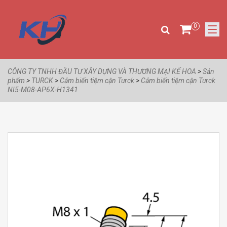
0
CÔNG TY TNHH ĐẦU TƯ XÂY DỰNG VÀ THƯƠNG MẠI KẾ HOA
>
Sản
phẩm
>
TURCK
>
Cảm biến tiệm cận Turck
>
Cảm biến tiệm cận Turck
NI5-M08-AP6X-H1341