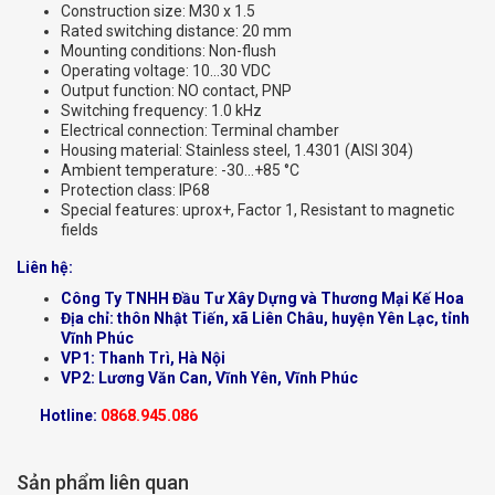
Construction size: M30 x 1.5
Rated switching distance: 20 mm
Mounting conditions: Non-flush
Operating voltage: 10…30 VDC
Output function: NO contact, PNP
Switching frequency: 1.0 kHz
Electrical connection: Terminal chamber
Housing material: Stainless steel, 1.4301 (AISI 304)
Ambient temperature: -30…+85 °C
Protection class: IP68
Special features: uprox+, Factor 1, Resistant to magnetic
fields
Liên hệ:
Công Ty TNHH Đầu Tư Xây Dựng và Thương Mại Kế Hoa
Địa chỉ: thôn Nhật Tiến, xã Liên Châu, huyện Yên Lạc, tỉnh
Vĩnh Phúc
VP1: Thanh Trì, Hà Nội
VP2: Lương Văn Can, Vĩnh Yên, Vĩnh Phúc
Hotline:
0868.945.086
Sản phẩm liên quan