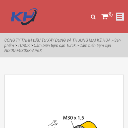
0
CÔNG TY TNHH ĐẦU TƯ XÂY DỰNG VÀ THƯƠNG MẠI KẾ HOA
>
Sản
phẩm
>
TURCK
>
Cảm biến tiệm cận Turck
>
Cảm biến tiệm cận
NI20U-EG30SK-AP6X