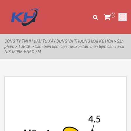
0
CÔNG TY TNHH ĐẦU TƯ XÂY DỰNG VÀ THƯƠNG MẠI KẾ HOA
>
Sản
phẩm
>
TURCK
>
Cảm biến tiệm cận Turck
>
Cảm biến tiệm cận Turck
NI3-M08E-VN6X 7M