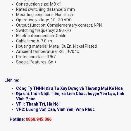
Construction size: M8 x 1
Rated switching distance: 3 mm
Mounting conditions: Non-flush
Operating voltage: 10…30 VDC
Output function: Complementary contact, NPN
Switching frequency: 2.80 kHz
Electrical connection: Cable
Cable length: 7.0 m
Housing material: Metal, CuZn, Nickel Plated
Ambient temperature: -25…+70 °C
Protection class: IP67
Special features: Sn +
Liên hệ:
Công Ty TNHH Đầu Tư Xây Dựng và Thương Mại Kế Hoa
Địa chỉ: thôn Nhật Tiến, xã Liên Châu, huyện Yên Lạc, tỉnh
Vĩnh Phúc
VP1: Thanh Trì, Hà Nội
VP2: Lương Văn Can, Vĩnh Yên, Vĩnh Phúc
Hotline:
0868.945.086