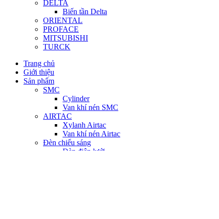
DELTA
Biến tần Delta
ORIENTAL
PROFACE
MITSUBISHI
TURCK
Trang chủ
Giới thiệu
Sản phẩm
SMC
Cylinder
Van khí nén SMC
AIRTAC
Xylanh Airtac
Van khí nén Airtac
Đèn chiếu sáng
Đèn điện lưới
Đèn năng lượng mặt trời
OMRON
PLC Omron
Biến tần Omron
HMI Omron
Servo Omron
Bộ điều khiển nhiệt độ Omron