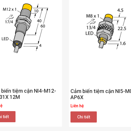
biến tiệm cận NI4-M12-
Cảm biến tiệm cận NI5-M
31X 12M
AP6X
hệ
Liên hệ
i tiết
Chi tiết