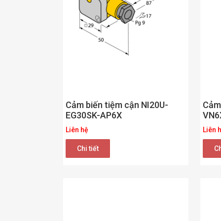
Cảm 
Cảm biến tiệm cận NI20U-
VN6
EG30SK-AP6X
Liên 
Liên hệ
Ch
Chi tiết