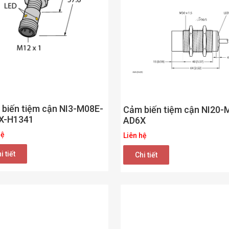
biến tiệm cận NI3-M08E-
Cảm biến tiệm cận NI20-
X-H1341
AD6X
hệ
Liên hệ
i tiết
Chi tiết