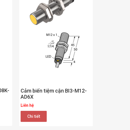
08K-
Cảm biến tiệm cận BI3-M12-
AD6X
Liên hệ
Chi tiết