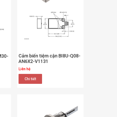
Cảm biến tiệm cận BI8U-Q08-
M30-
AN6X2-V1131
Liên hệ
Chi tiết