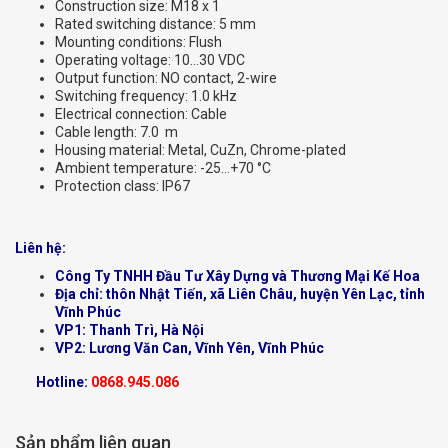
Construction size: M18 x 1
Rated switching distance: 5 mm
Mounting conditions: Flush
Operating voltage: 10…30 VDC
Output function: NO contact, 2-wire
Switching frequency: 1.0 kHz
Electrical connection: Cable
Cable length: 7.0 m
Housing material: Metal, CuZn, Chrome-plated
Ambient temperature: -25…+70 °C
Protection class: IP67
Liên hệ:
Công Ty TNHH Đầu Tư Xây Dựng và Thương Mại Kế Hoa
Địa chỉ: thôn Nhật Tiến, xã Liên Châu, huyện Yên Lạc, tỉnh
Vĩnh Phúc
VP1: Thanh Trì, Hà Nội
VP2: Lương Văn Can, Vĩnh Yên, Vĩnh Phúc
Hotline:
0868.945.086
Sản phẩm liên quan