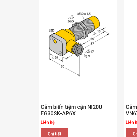
Cảm 
Cảm biến tiệm cận NI20U-
VN6
EG30SK-AP6X
Liên 
Liên hệ
Ch
Chi tiết