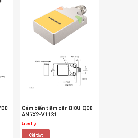
Cảm biến tiệm cận BI8U-Q08-
M30-
AN6X2-V1131
Liên hệ
Chi tiết