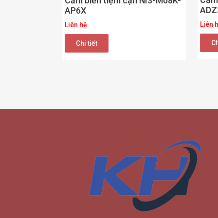
Cảm biến tiệm cận NI3-M08K-
ADZ
AP6X
Liên 
Liên hệ
Ch
Chi tiết