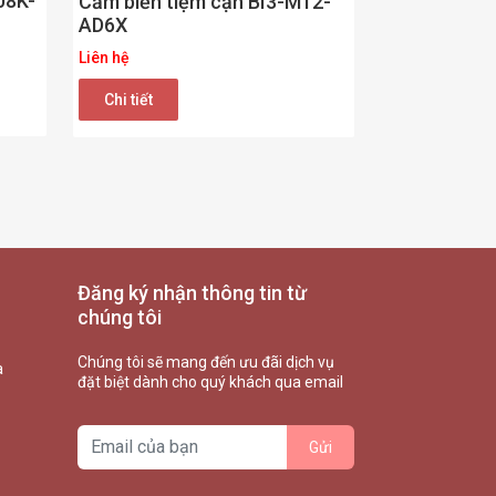
08K-
Cảm biến tiệm cận BI3-M12-
AD6X
Liên hệ
Chi tiết
Đăng ký nhận thông tin từ
chúng tôi
Chúng tôi sẽ mang đến ưu đãi dịch vụ
à
đặt biệt dành cho quý khách qua email