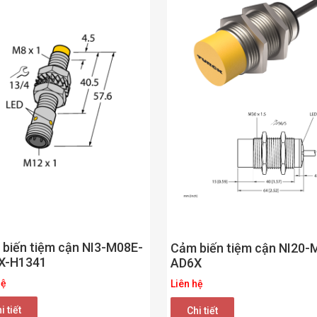
biến tiệm cận NI3-M08E-
Cảm biến tiệm cận NI20-
X-H1341
AD6X
hệ
Liên hệ
i tiết
Chi tiết