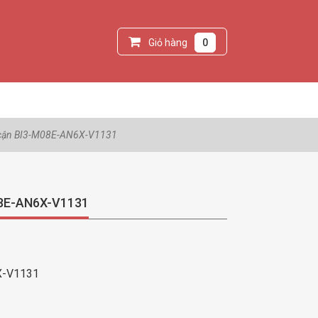
Giỏ hàng
0
 cận BI3-M08E-AN6X-V1131
08E-AN6X-V1131
X-V1131