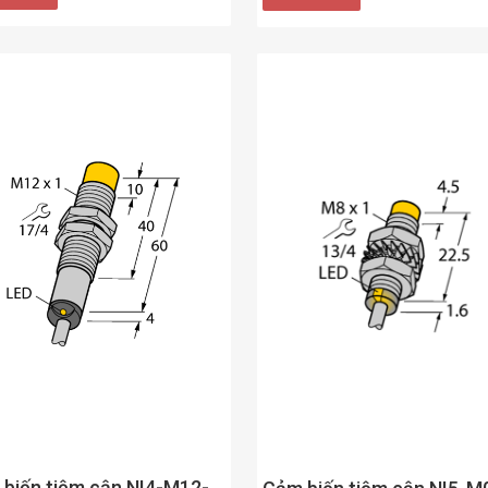
biến tiệm cận NI4-M12-