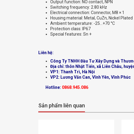
Output function: NO contact, NPN
Switching frequency: 2.80 kHz
Electrical connection: Connector, M8 × 1
Housing material: Metal, CuZn, Nickel Plated
Ambient temperature: -25…+70 °C
Protection class: IP67
Special features: Sn +
Liên hệ:
Công Ty TNHH Đầu Tư Xây Dựng và Thươn
Địa chỉ: thôn Nhật Tiến, xã Liên Châu, huyệ
VP1: Thanh Trì, Hà Nội
VP2: Lương Văn Can, Vĩnh Yên, Vĩnh Phúc
Hotline:
0868.945.086
Sản phẩm liên quan