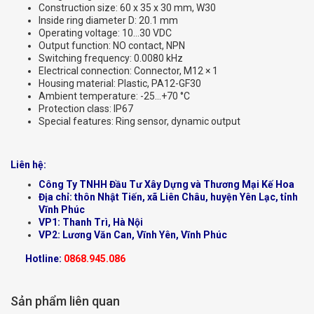
Construction size: 60 x 35 x 30 mm, W30
Inside ring diameter D: 20.1 mm
Operating voltage: 10…30 VDC
Output function: NO contact, NPN
Switching frequency: 0.0080 kHz
Electrical connection: Connector, M12 × 1
Housing material: Plastic, PA12-GF30
Ambient temperature: -25…+70 °C
Protection class: IP67
Special features: Ring sensor, dynamic output
Liên hệ:
Công Ty TNHH Đầu Tư Xây Dựng và Thương Mại Kế Hoa
Địa chỉ: thôn Nhật Tiến, xã Liên Châu, huyện Yên Lạc, tỉnh
Vĩnh Phúc
VP1: Thanh Trì, Hà Nội
VP2: Lương Văn Can, Vĩnh Yên, Vĩnh Phúc
Hotline:
0868.945.086
Sản phẩm liên quan