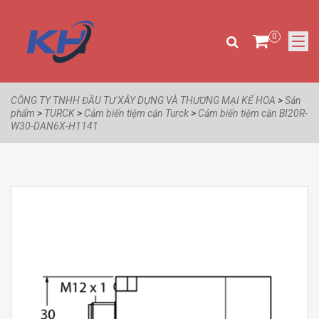
0
CÔNG TY TNHH ĐẦU TƯ XÂY DỰNG VÀ THƯƠNG MẠI KẾ HOA
>
Sản
phẩm
>
TURCK
>
Cảm biến tiệm cận Turck
>
Cảm biến tiệm cận BI20R-
W30-DAN6X-H1141