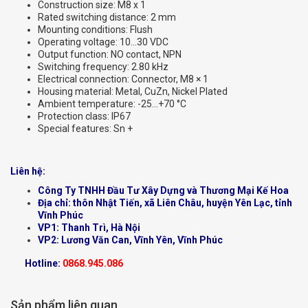
Construction size: M8 x 1
Rated switching distance: 2 mm
Mounting conditions: Flush
Operating voltage: 10…30 VDC
Output function: NO contact, NPN
Switching frequency: 2.80 kHz
Electrical connection: Connector, M8 × 1
Housing material: Metal, CuZn, Nickel Plated
Ambient temperature: -25…+70 °C
Protection class: IP67
Special features: Sn +
Liên hệ:
Công Ty TNHH Đầu Tư Xây Dựng và Thương Mại Kế Hoa
Địa chỉ: thôn Nhật Tiến, xã Liên Châu, huyện Yên Lạc, tỉnh
Vĩnh Phúc
VP1: Thanh Trì, Hà Nội
VP2: Lương Văn Can, Vĩnh Yên, Vĩnh Phúc
Hotline:
0868.945.086
Sản phẩm liên quan