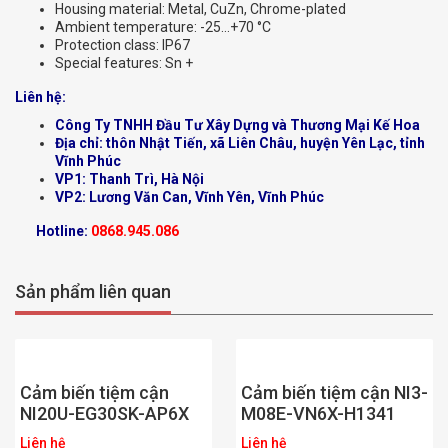
Housing material: Metal, CuZn, Chrome-plated
Ambient temperature: -25…+70 °C
Protection class: IP67
Special features: Sn +
Liên hệ:
Công Ty TNHH Đầu Tư Xây Dựng và Thương Mại Kế Hoa
Địa chỉ: thôn Nhật Tiến, xã Liên Châu, huyện Yên Lạc, tỉnh
Vĩnh Phúc
VP1: Thanh Trì, Hà Nội
VP2: Lương Văn Can, Vĩnh Yên, Vĩnh Phúc
Hotline:
0868.945.086
Sản phẩm liên quan
Cảm biến tiệm cận
Cảm biến tiệm cận NI3-
NI20U-EG30SK-AP6X
M08E-VN6X-H1341
Liên hệ
Liên hệ