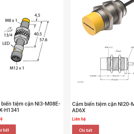
biến tiệm cận NI3-M08E-
Cảm biến tiệm cận NI20-
X-H1341
AD6X
hệ
Liên hệ
i tiết
Chi tiết