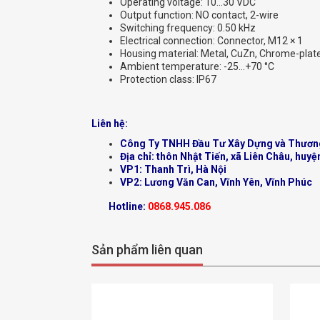
Operating voltage: 10…30 VDC
Output function: NO contact, 2-wire
Switching frequency: 0.50 kHz
Electrical connection: Connector, M12 × 1
Housing material: Metal, CuZn, Chrome-plat
Ambient temperature: -25…+70 °C
Protection class: IP67
Liên hệ:
Công Ty TNHH Đầu Tư Xây Dựng và Thươn
Địa chỉ: thôn Nhật Tiến, xã Liên Châu, huyệ
VP1: Thanh Trì, Hà Nội
VP2: Lương Văn Can, Vĩnh Yên, Vĩnh Phúc
Hotline:
0868.945.086
Sản phẩm liên quan