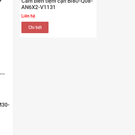
Cảm biến tiệm cận BI8U-Q08-
AN6X2-V1131
Liên hệ
Chi tiết
M30-