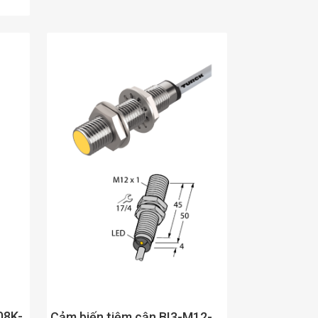
08K-
Cảm biến tiệm cận BI3-M12-