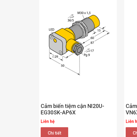
Cảm 
Cảm biến tiệm cận NI20U-
VN6
EG30SK-AP6X
Liên 
Liên hệ
Ch
Chi tiết