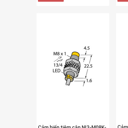
Cảm 
Cảm biến tiệm cận NI3-M08K-