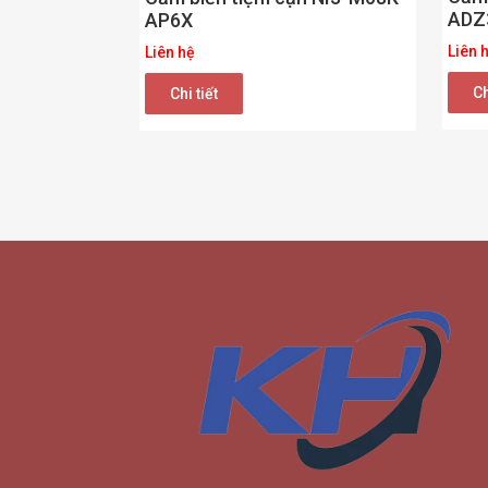
ADZ
AP6X
Liên 
Liên hệ
Ch
Chi tiết