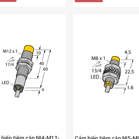
biến tiệm cận NI4-M12-
Cảm biến tiệm cận NI5-M