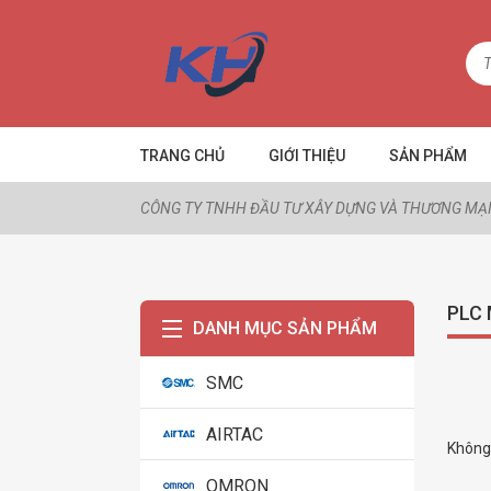
TRANG CHỦ
GIỚI THIỆU
SẢN PHẨM
CÔNG TY TNHH ĐẦU TƯ XÂY DỰNG VÀ THƯƠNG MẠI
PLC 
DANH MỤC SẢN PHẨM
SMC
AIRTAC
Không 
OMRON