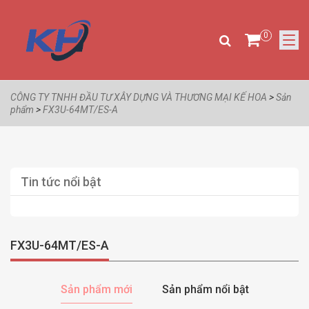
0
CÔNG TY TNHH ĐẦU TƯ XÂY DỰNG VÀ THƯƠNG MẠI KẾ HOA
>
Sản
phẩm
>
FX3U-64MT/ES-A
Tin tức nổi bật
FX3U-64MT/ES-A
Sản phẩm mới
Sản phẩm nổi bật