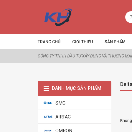
TRANG CHỦ
GIỚI THIỆU
SẢN PHẨM
CÔNG TY TNHH ĐẦU TƯ XÂY DỰNG VÀ THƯƠNG MẠI
Delt
DANH MỤC SẢN PHẨM
SMC
AIRTAC
Không 
OMRON