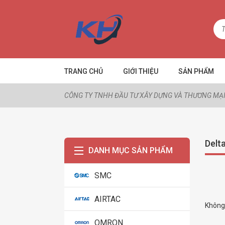
TRANG CHỦ
GIỚI THIỆU
SẢN PHẨM
CÔNG TY TNHH ĐẦU TƯ XÂY DỰNG VÀ THƯƠNG MẠI
Delt
DANH MỤC SẢN PHẨM
SMC
AIRTAC
Không 
OMRON