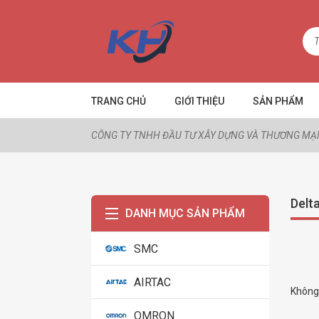
TRANG CHỦ
GIỚI THIỆU
SẢN PHẨM
CÔNG TY TNHH ĐẦU TƯ XÂY DỰNG VÀ THƯƠNG MẠI
Delt
DANH MỤC SẢN PHẨM
SMC
AIRTAC
Không 
OMRON