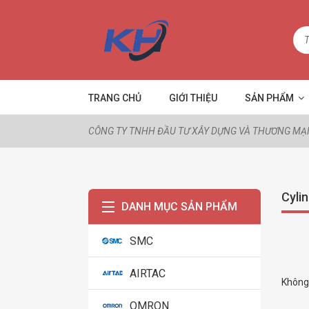
TRANG CHỦ
GIỚI THIỆU
SẢN PHẨM
CÔNG TY TNHH ĐẦU TƯ XÂY DỰNG VÀ THƯƠNG MẠI
Cyli
DANH MỤC SẢN PHẨM
SMC
AIRTAC
Không 
OMRON