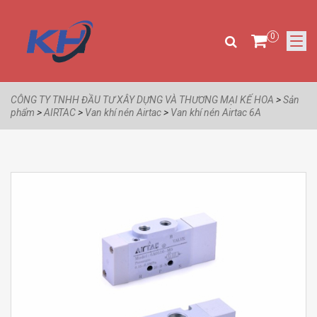
0
CÔNG TY TNHH ĐẦU TƯ XÂY DỰNG VÀ THƯƠNG MẠI KẾ HOA
>
Sản
phẩm
>
AIRTAC
>
Van khí nén Airtac
>
Van khí nén Airtac 6A