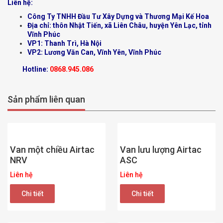
Liên hệ:
Công Ty TNHH Đầu Tư Xây Dựng và Thương Mại Kế Hoa
Địa chỉ: thôn Nhật Tiến, xã Liên Châu, huyện Yên Lạc, tỉnh
Vĩnh Phúc
VP1: Thanh Trì, Hà Nội
VP2: Lương Văn Can, Vĩnh Yên, Vĩnh Phúc
Hotline:
0868.945.086
Sản phẩm liên quan
Van một chiều Airtac
Van lưu lượng Airtac
NRV
ASC
Liên hệ
Liên hệ
Chi tiết
Chi tiết