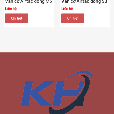
Van cơ Airtac dòng M5
Van cơ Airtac dòng S3
Liên hệ
Liên hệ
Chi tiết
Chi tiết