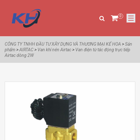
0
CÔNG TY TNHH ĐẦU TƯ XÂY DỰNG VÀ THƯƠNG MẠI KẾ HOA
>
Sản
phẩm
>
AIRTAC
>
Van khí nén Airtac
>
Van điện từ tác động trực tiếp
Airtac dòng 2W