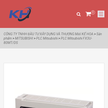
0
CÔNG TY TNHH ĐẦU TƯ XÂY DỰNG VÀ THƯƠNG MẠI KẾ HOA
>
Sản
phẩm
>
MITSUBISHI
>
PLC Mitsubishi
>
PLC Mitsubishi FX3U-
80MT/DS