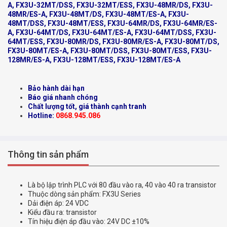
A, FX3U-32MT/DSS, FX3U-32MT/ESS, FX3U-48MR/DS, FX3U-
48MR/ES-A, FX3U-48MT/DS, FX3U-48MT/ES-A, FX3U-
48MT/DSS, FX3U-48MT/ESS, FX3U-64MR/DS, FX3U-64MR/ES-
A, FX3U-64MT/DS, FX3U-64MT/ES-A, FX3U-64MT/DSS, FX3U-
64MT/ESS, FX3U-80MR/DS, FX3U-80MR/ES-A, FX3U-80MT/DS,
FX3U-80MT/ES-A, FX3U-80MT/DSS, FX3U-80MT/ESS, FX3U-
128MR/ES-A, FX3U-128MT/ESS, FX3U-128MT/ES-A
Bảo hành dài hạn
Báo giá nhanh chóng
Chất lượng tốt, giá thành cạnh tranh
Hotline:
0868.945.086
Thông tin sản phẩm
Là bộ lập trình PLC với 80 đầu vào ra, 40 vào 40 ra transistor
Thuộc dòng sản phẩm: FX3U Series
Dải điện áp: 24 VDC
Kiểu đầu ra: transistor
Tín hiệu điện áp đầu vào: 24V DC ±10%