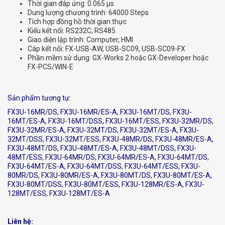
Thời gian đáp ứng: 0.065 μs
Dung lượng chương trình: 64000 Steps
Tích hợp đồng hồ thời gian thực
Kiểu kết nối: RS232C, RS485
Giao diện lập trình: Computer, HMI
Cáp kết nối: FX-USB-AW, USB-SC09, USB-SC09-FX
Phần mềm sử dụng: GX-Works 2 hoặc GX-Developer hoặc
FX-PCS/WIN-E
Sản phẩm tương tự:
FX3U-16MR/DS, FX3U-16MR/ES-A, FX3U-16MT/DS, FX3U-
16MT/ES-A, FX3U-16MT/DSS, FX3U-16MT/ESS, FX3U-32MR/DS,
FX3U-32MR/ES-A, FX3U-32MT/DS, FX3U-32MT/ES-A, FX3U-
32MT/DSS, FX3U-32MT/ESS, FX3U-48MR/DS, FX3U-48MR/ES-A,
FX3U-48MT/DS, FX3U-48MT/ES-A, FX3U-48MT/DSS, FX3U-
48MT/ESS, FX3U-64MR/DS, FX3U-64MR/ES-A, FX3U-64MT/DS,
FX3U-64MT/ES-A, FX3U-64MT/DSS, FX3U-64MT/ESS, FX3U-
80MR/DS, FX3U-80MR/ES-A, FX3U-80MT/DS, FX3U-80MT/ES-A,
FX3U-80MT/DSS, FX3U-80MT/ESS, FX3U-128MR/ES-A, FX3U-
128MT/ESS, FX3U-128MT/ES-A
Liên hệ: