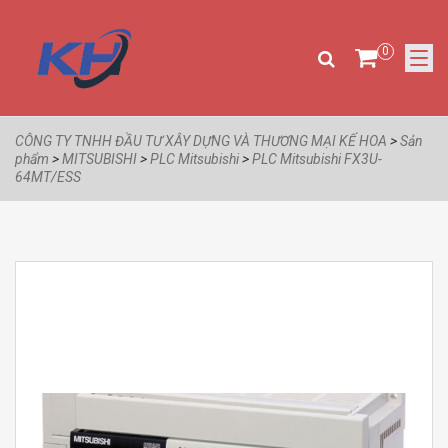
0
CÔNG TY TNHH ĐẦU TƯ XÂY DỰNG VÀ THƯƠNG MẠI KẾ HOA
>
Sản
phẩm
>
MITSUBISHI
>
PLC Mitsubishi
>
PLC Mitsubishi FX3U-
64MT/ESS