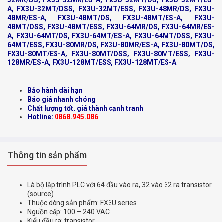
32MR/DS, FX3U-32MR/ES-A, FX3U-32MT/DS, FX3U-32MT/ES-
A, FX3U-32MT/DSS, FX3U-32MT/ESS, FX3U-48MR/DS, FX3U-
48MR/ES-A, FX3U-48MT/DS, FX3U-48MT/ES-A, FX3U-
48MT/DSS, FX3U-48MT/ESS, FX3U-64MR/DS, FX3U-64MR/ES-
A, FX3U-64MT/DS, FX3U-64MT/ES-A, FX3U-64MT/DSS, FX3U-
64MT/ESS, FX3U-80MR/DS, FX3U-80MR/ES-A, FX3U-80MT/DS,
FX3U-80MT/ES-A, FX3U-80MT/DSS, FX3U-80MT/ESS, FX3U-
128MR/ES-A, FX3U-128MT/ESS, FX3U-128MT/ES-A
Bảo hành dài hạn
Báo giá nhanh chóng
Chất lượng tốt, giá thành cạnh tranh
Hotline:
0868.945.086
Thông tin sản phẩm
Là bộ lập trình PLC với 64 đầu vào ra, 32 vào 32 ra transistor
(source)
Thuộc dòng sản phẩm: FX3U series
Nguồn cấp: 100 – 240 VAC
Kiểu đầu ra: transistor