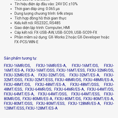
Tín hiệu điện áp đầu vào: 24V DC ±10%
Thời gian đáp ứng: 0.065 μs
Dung lượng chương trình: 64k steps
Tích hợp đồng hồ thời gian thực
Kiểu kết nối: RS232C, RS485
Giao diện lập trình: Computer, HMI
Cáp kết nối: FX-USB-AW, USB-SC09, USB-SC09-FX
Phần mềm sử dụng: GX-Works 2 hoặc GX-Developer hoặc
FX-PCS/WIN-E
Sản phẩm tương tự:
FX3U-16MR/DS, FX3U-16MR/ES-A, FX3U-16MT/DS, FX3U-
16MT/ES-A, FX3U-16MT/DSS, FX3U-16MT/ESS, FX3U-32MR/DS,
FX3U-32MR/ES-A, FX3U-32MT/DS, FX3U-32MT/ES-A, FX3U-
32MT/DSS, FX3U-32MT/ESS, FX3U-48MR/DS, FX3U-48MR/ES-A,
FX3U-48MT/DS, FX3U-48MT/ES-A, FX3U-48MT/DSS, FX3U-
48MT/ESS, FX3U-64MR/DS, FX3U-64MR/ES-A, FX3U-64MT/DS,
FX3U-64MT/ES-A, FX3U-64MT/DSS, FX3U-64MT/ESS, FX3U-
80MR/DS, FX3U-80MR/ES-A, FX3U-80MT/DS, FX3U-80MT/ES-A,
FX3U-80MT/DSS, FX3U-80MT/ESS, FX3U-128MR/ES-A, FX3U-
128MT/ESS, FX3U-128MT/ES-A