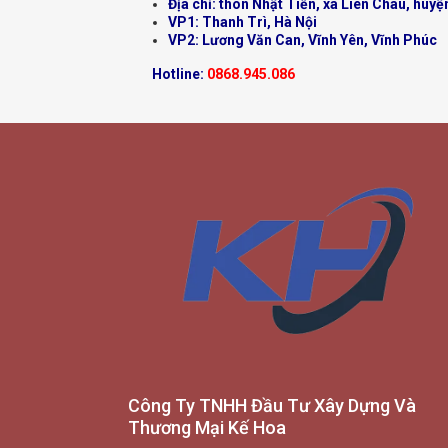
Địa chỉ: thôn Nhật Tiến, xã Liên Châu, huyệ
VP1: Thanh Trì, Hà Nội
VP2: Lương Văn Can, Vĩnh Yên, Vĩnh Phúc
Hotline:
0868.945.086
Công Ty TNHH Đầu Tư Xây Dựng Và
Thương Mại Kế Hoa