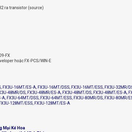
32 ra transistor (source)
09-FX
veloper hoặc FX-PCS/WIN-E
, FX3U-16MT/ES-A, FX3U-16MT/DSS, FX3U-16MT/ESS, FX3U-32MR/DS
X3U-48MR/DS, FX3U-48MR/ES-A, FX3U-48MT/DS, FX3U-48MT/ES-A, 
-A, FX3U-64MT/DSS, FX3U-64MT/ESS, FX3U-80MR/DS, FX3U-80MR/ES
 FX3U-128MT/ESS, FX3U-128MT/ES-A
g Mại Kế Hoa