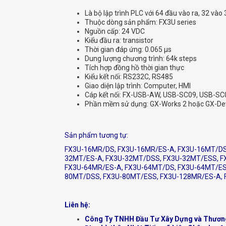
Là bộ lập trình PLC với 64 đầu vào ra, 32 vào 
Thuộc dòng sản phẩm: FX3U series
Nguồn cấp: 24 VDC
Kiểu đầu ra: transistor
Thời gian đáp ứng: 0.065 μs
Dung lượng chương trình: 64k steps
Tích hợp đồng hồ thời gian thực
Kiểu kết nối: RS232C, RS485
Giao diện lập trình: Computer, HMI
Cáp kết nối: FX-USB-AW, USB-SC09, USB-SC
Phần mềm sử dụng: GX-Works 2 hoặc GX-De
Sản phẩm tương tự:
FX3U-16MR/DS, FX3U-16MR/ES-A, FX3U-16MT/DS
32MT/ES-A, FX3U-32MT/DSS, FX3U-32MT/ESS, F
FX3U-64MR/ES-A, FX3U-64MT/DS, FX3U-64MT/ES
80MT/DSS, FX3U-80MT/ESS, FX3U-128MR/ES-A,
Liên hệ:
Công Ty TNHH Đầu Tư Xây Dựng và Thươn