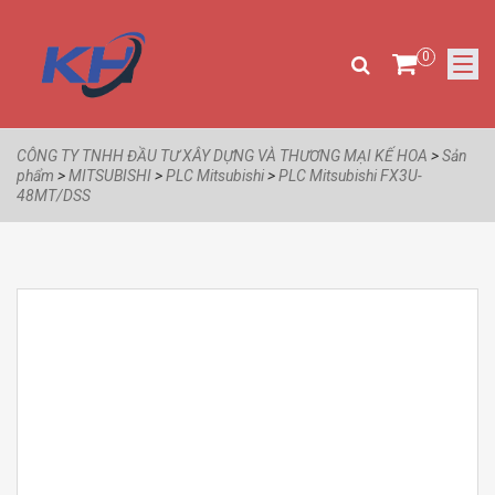
0
CÔNG TY TNHH ĐẦU TƯ XÂY DỰNG VÀ THƯƠNG MẠI KẾ HOA
>
Sản
phẩm
>
MITSUBISHI
>
PLC Mitsubishi
>
PLC Mitsubishi FX3U-
48MT/DSS