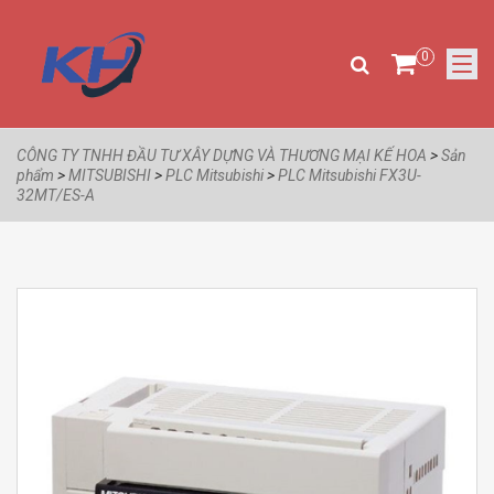
0
CÔNG TY TNHH ĐẦU TƯ XÂY DỰNG VÀ THƯƠNG MẠI KẾ HOA
>
Sản
phẩm
>
MITSUBISHI
>
PLC Mitsubishi
>
PLC Mitsubishi FX3U-
32MT/ES-A