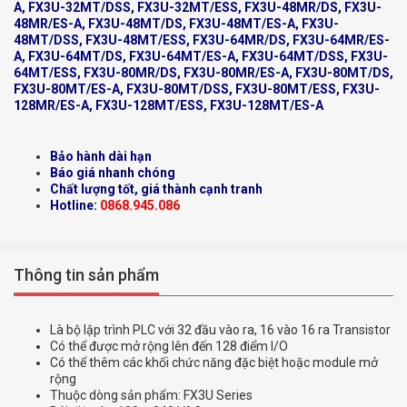
A, FX3U-32MT/DSS, FX3U-32MT/ESS, FX3U-48MR/DS, FX3U-
48MR/ES-A, FX3U-48MT/DS, FX3U-48MT/ES-A, FX3U-
48MT/DSS, FX3U-48MT/ESS, FX3U-64MR/DS, FX3U-64MR/ES-
A, FX3U-64MT/DS, FX3U-64MT/ES-A, FX3U-64MT/DSS, FX3U-
64MT/ESS, FX3U-80MR/DS, FX3U-80MR/ES-A, FX3U-80MT/DS,
FX3U-80MT/ES-A, FX3U-80MT/DSS, FX3U-80MT/ESS, FX3U-
128MR/ES-A, FX3U-128MT/ESS, FX3U-128MT/ES-A
Bảo hành dài hạn
Báo giá nhanh chóng
Chất lượng tốt, giá thành cạnh tranh
Hotline:
0868.945.086
Thông tin sản phẩm
Là bộ lập trình PLC với 32 đầu vào ra, 16 vào 16 ra Transistor
Có thể được mở rộng lên đến 128 điểm I/O
Có thể thêm các khối chức năng đặc biệt hoặc module mở
rộng
Thuộc dòng sản phẩm: FX3U Series