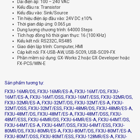
Dải điện áp: 100 – 240 VAC
Kiểu đầu ra: Transistor
Kiểu đầu vào: Sink/Source
Tín hiệu điện áp đầu vào: 24V DC ±10%
Thời gian đáp ứng: 0.065 μs
Dung lượng chương trình: 64000 Steps
Tích hợp đồng hồ thời gian thực: 16 (100 KHz)
Kiểu kết nối: RS232C, RS485
Giao diện lập trình: Computer, HMI
Cáp kết nối: FX-USB-AW, USB-SC09, USB-SC09-FX
Phần mềm sử dụng: GX-Works 2 hoặc GX-Developer hoặc
FX-PCS/WIN-E
Sản phẩm tương tự:
FX3U-16MR/DS, FX3U-16MR/ES-A, FX3U-16MT/DS, FX3U-
16MT/ES-A, FX3U-16MT/DSS, FX3U-16MT/ESS, FX3U-32MR/DS,
FX3U-32MR/ES-A, FX3U-32MT/DS, FX3U-32MT/ES-A, FX3U-
32MT/DSS, FX3U-32MT/ESS, FX3U-48MR/DS, FX3U-48MR/ES-A,
FX3U-48MT/DS, FX3U-48MT/ES-A, FX3U-48MT/DSS, FX3U-
48MT/ESS, FX3U-64MR/DS, FX3U-64MR/ES-A, FX3U-64MT/DS,
FX3U-64MT/ES-A, FX3U-64MT/DSS, FX3U-64MT/ESS, FX3U-
80MR/DS, FX3U-80MR/ES-A, FX3U-80MT/DS, FX3U-80MT/ES-A,
FX3U-80MT/DSS, FX3U-80MT/ESS, FX3U-128MR/ES-A, FX3U-