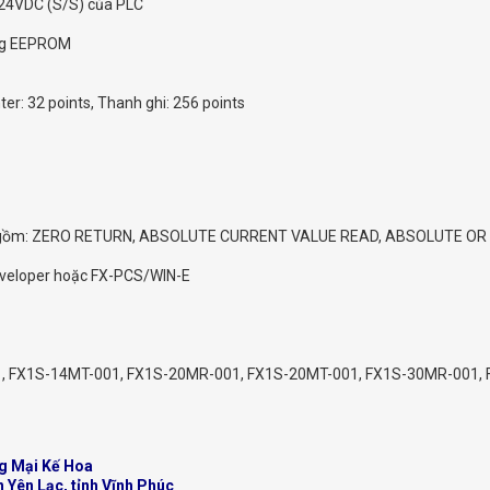
 24VDC (S/S) của PLC
ụng EEPROM
ter: 32 points, Thanh ghi: 256 points
rí bao gồm: ZERO RETURN, ABSOLUTE CURRENT VALUE READ, ABSOLUTE OR 
veloper hoặc FX-PCS/WIN-E
, FX1S-14MT-001, FX1S-20MR-001, FX1S-20MT-001, FX1S-30MR-001,
g Mại Kế Hoa
n Yên Lạc, tỉnh Vĩnh Phúc