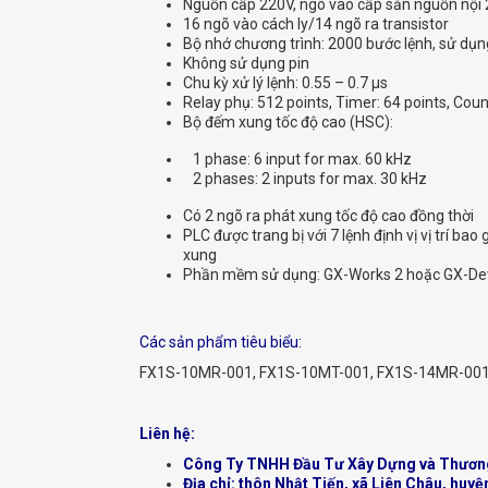
Nguồn cấp 220V, ngõ vào cấp sẵn nguồn nội
16 ngõ vào cách ly/14 ngõ ra transistor
Bộ nhớ chương trình: 2000 bước lệnh, sử d
Không sử dụng pin
Chu kỳ xử lý lệnh: 0.55 – 0.7 µs
Relay phụ: 512 points, Timer: 64 points, Coun
Bộ đếm xung tốc độ cao (HSC):
1 phase: 6 input for max. 60 kHz
2 phases: 2 inputs for max. 30 kHz
Có 2 ngõ ra phát xung tốc độ cao đồng thời
PLC được trang bị với 7 lệnh định vị vị t
xung
Phần mềm sử dụng: GX-Works 2 hoặc GX-De
Các sản phẩm tiêu biểu:
FX1S-10MR-001, FX1S-10MT-001, FX1S-14MR-001
Liên hệ:
Công Ty TNHH Đầu Tư Xây Dựng và Thươn
Địa chỉ: thôn Nhật Tiến, xã Liên Châu, huyệ