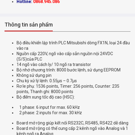
Hotline:
0868.945.086
Thông tin sản phẩm
Bộ điều khiển lập trình PLC Mitsubishi dòng FX1N, loại 24 đầu
vào ra
Nguồn cấp 220V, ngõ vào cấp sẵn nguồn nội 24VDC
(S/S)của PLC
14 ngõ vào cách ly/ 10 ngõ ra transistor
Bộ nhớ chương trình: 8000 bước lệnh, sử dụng EEPROM
Không sử dụng pin
Chu kỳ xử lý lệnh: 0.55µs – 0.7µs
Rơ le phụ: 1536 points, Timer: 256 points, Counter: 235
points, Thanh ghi: 8000 points
Bộ đếm xung tốc độ cao (HSC):
1 phase: 6 input for max. 60 kHz
2 phase: 2 inputs for max. 30 kHz
Board mở rộng giúp kết nối RS232C, RS485, RS422 dễ dàng
Board mở rộng có thể cung cấp 2 kênh ngõ vào Analog và 1
kênh ngõ ra Analog