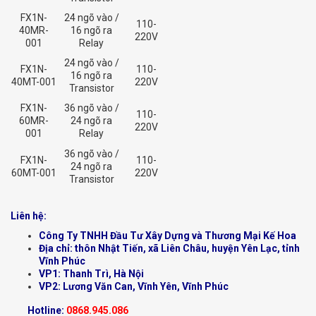
FX1N-
24 ngõ vào /
110-
40MR-
16 ngõ ra
220V
001
Relay
24 ngõ vào /
FX1N-
110-
16 ngõ ra
40MT-001
220V
Transistor
FX1N-
36 ngõ vào /
110-
60MR-
24 ngõ ra
220V
001
Relay
36 ngõ vào /
FX1N-
110-
24 ngõ ra
60MT-001
220V
Transistor
Liên hệ:
Công Ty TNHH Đầu Tư Xây Dựng và Thương Mại Kế Hoa
Địa chỉ: thôn Nhật Tiến, xã Liên Châu, huyện Yên Lạc, tỉnh
Vĩnh Phúc
VP1: Thanh Trì, Hà Nội
VP2: Lương Văn Can, Vĩnh Yên, Vĩnh Phúc
Hotline:
0868.945.086