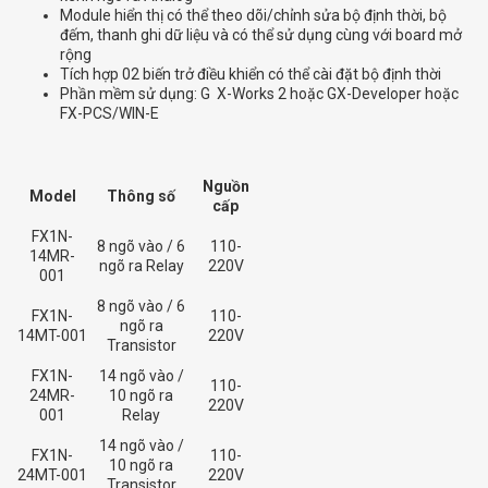
Module hiển thị có thể theo dõi/chỉnh sửa bộ định thời, bộ
đếm, thanh ghi dữ liệu và có thể sử dụng cùng với board mở
rộng
Tích hợp 02 biến trở điều khiển có thể cài đặt bộ định thời
Phần mềm sử dụng: G X-Works 2 hoặc GX-Developer hoặc
FX-PCS/WIN-E
Nguồn
Model
Thông số
cấp
FX1N-
8 ngõ vào / 6
110-
14MR-
ngõ ra Relay
220V
001
8 ngõ vào / 6
FX1N-
110-
ngõ ra
14MT-001
220V
Transistor
FX1N-
14 ngõ vào /
110-
24MR-
10 ngõ ra
220V
001
Relay
14 ngõ vào /
FX1N-
110-
10 ngõ ra
24MT-001
220V
Transistor