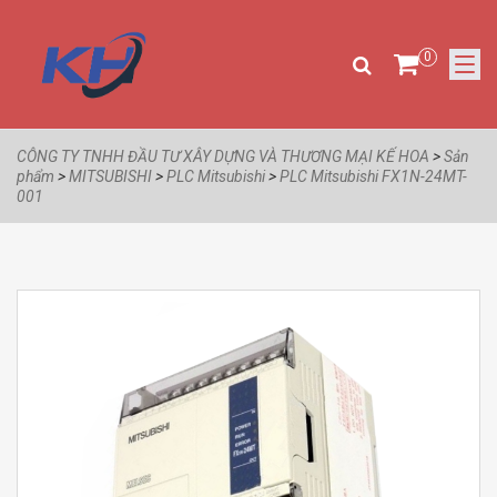
0
CÔNG TY TNHH ĐẦU TƯ XÂY DỰNG VÀ THƯƠNG MẠI KẾ HOA
>
Sản
phẩm
>
MITSUBISHI
>
PLC Mitsubishi
>
PLC Mitsubishi FX1N-24MT-
001