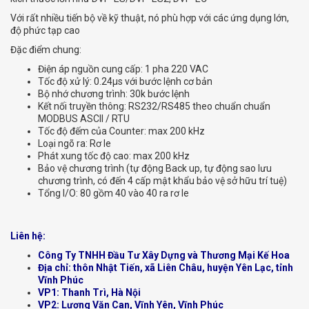
Với rất nhiều tiến bộ về kỹ thuật, nó phù hợp với các ứng dụng lớn,
độ phức tạp cao
Đặc điểm chung:
Điện áp nguồn cung cấp: 1 pha 220 VAC
Tốc độ xử lý: 0.24μs với bước lệnh cơ bản
Bộ nhớ chương trình: 30k bước lệnh
Kết nối truyền thông: RS232/RS485 theo chuẩn chuẩn
MODBUS ASCII / RTU
Tốc độ đếm của Counter: max 200 kHz
Loại ngõ ra: Rơ le
Phát xung tốc độ cao: max 200 kHz
Bảo vệ chương trình (tự động Back up, tự động sao lưu
chương trình, có đến 4 cấp mật khẩu bảo vệ sở hữu trí tuệ)
Tổng I/O: 80 gồm 40 vào 40 ra rơ le
Liên hệ:
Công Ty TNHH Đầu Tư Xây Dựng và Thương Mại Kế Hoa
Địa chỉ: thôn Nhật Tiến, xã Liên Châu, huyện Yên Lạc, tỉnh
Vĩnh Phúc
VP1: Thanh Trì, Hà Nội
VP2: Lương Văn Can, Vĩnh Yên, Vĩnh Phúc