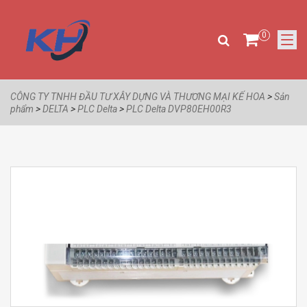
0
CÔNG TY TNHH ĐẦU TƯ XÂY DỰNG VÀ THƯƠNG MẠI KẾ HOA
>
Sản
phẩm
>
DELTA
>
PLC Delta
>
PLC Delta DVP80EH00R3