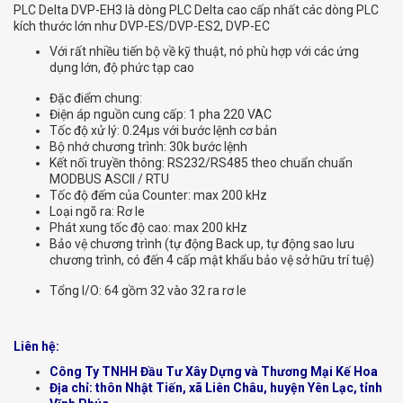
PLC Delta DVP-EH3 là dòng PLC Delta cao cấp nhất các dòng PLC
kích thước lớn như DVP-ES/DVP-ES2, DVP-EC
Với rất nhiều tiến bộ về kỹ thuật, nó phù hợp với các ứng
dụng lớn, độ phức tạp cao
Đặc điểm chung:
Điện áp nguồn cung cấp: 1 pha 220 VAC
Tốc độ xử lý: 0.24μs với bước lệnh cơ bản
Bộ nhớ chương trình: 30k bước lệnh
Kết nối truyền thông: RS232/RS485 theo chuẩn chuẩn
MODBUS ASCII / RTU
Tốc độ đếm của Counter: max 200 kHz
Loại ngõ ra: Rơ le
Phát xung tốc độ cao: max 200 kHz
Bảo vệ chương trình (tự động Back up, tự động sao lưu
chương trình, có đến 4 cấp mật khẩu bảo vệ sở hữu trí tuệ)
Tổng I/O: 64 gồm 32 vào 32 ra rơ le
Liên hệ:
Công Ty TNHH Đầu Tư Xây Dựng và Thương Mại Kế Hoa
Địa chỉ: thôn Nhật Tiến, xã Liên Châu, huyện Yên Lạc, tỉnh