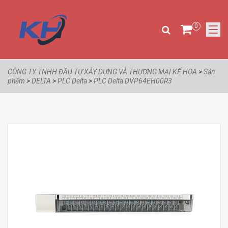
0
CÔNG TY TNHH ĐẦU TƯ XÂY DỰNG VÀ THƯƠNG MẠI KẾ HOA
>
Sản
phẩm
>
DELTA
>
PLC Delta
>
PLC Delta DVP64EH00R3