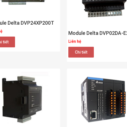
ule Delta DVP24XP200T
hệ
Module Delta DVP02DA-E
Liên hệ
i tiết
Chi tiết