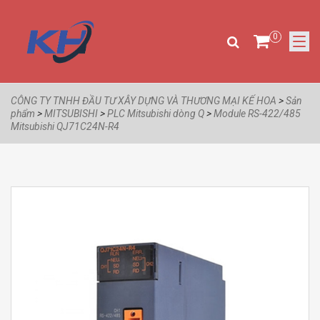
0
CÔNG TY TNHH ĐẦU TƯ XÂY DỰNG VÀ THƯƠNG MẠI KẾ HOA
>
Sản
phẩm
>
MITSUBISHI
>
PLC Mitsubishi dòng Q
>
Module RS-422/485
Mitsubishi QJ71C24N-R4