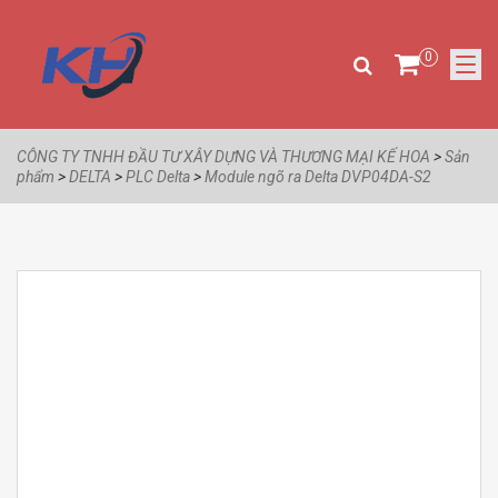
0
CÔNG TY TNHH ĐẦU TƯ XÂY DỰNG VÀ THƯƠNG MẠI KẾ HOA
>
Sản
phẩm
>
DELTA
>
PLC Delta
>
Module ngõ ra Delta DVP04DA-S2