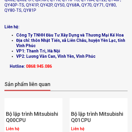
QY40P-TS, QY41P, QY42P, QY50, QY68A, QY70, QY71, QY80,
QY80-TS, QY81P
Liên hệ:
Công Ty TNHH Đầu Tư Xây Dựng và Thương Mại Kế Hoa
Địa chỉ: thôn Nhật Tiến, xã Liên Châu, huyện Yên Lạc, tỉnh
Vĩnh Phúc
VP1: Thanh Trì, Hà Nội
VP2: Lương Văn Can, Vĩnh Yên, Vĩnh Phúc
Hotline:
0868.945.086
Sản phẩm liên quan
Bộ lập trình Mitsubishi
Bộ lập trình Mitsubishi
Q00CPU
Q01CPU
Liên hệ
Liên hệ