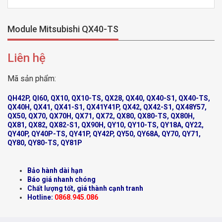
Module Mitsubishi QX40-TS
Liên hệ
Mã sản phẩm:
QH42P, QI60, QX10, QX10-TS, QX28, QX40, QX40-S1, QX40-TS,
QX40H, QX41, QX41-S1, QX41Y41P, QX42, QX42-S1, QX48Y57,
QX50, QX70, QX70H, QX71, QX72, QX80, QX80-TS, QX80H,
QX81, QX82, QX82-S1, QX90H, QY10, QY10-TS, QY18A, QY22,
QY40P, QY40P-TS, QY41P, QY42P, QY50, QY68A, QY70, QY71,
QY80, QY80-TS, QY81P
Bảo hành dài hạn
Báo giá nhanh chóng
Chất lượng tốt, giá thành cạnh tranh
Hotline:
0868.945.086