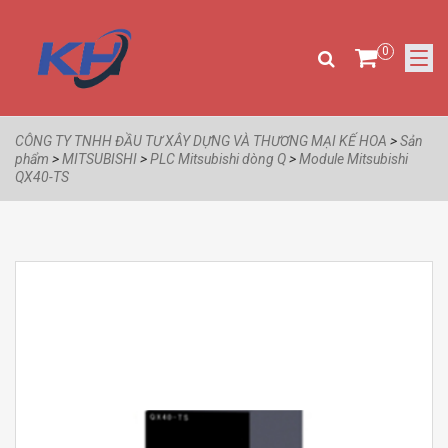
0
CÔNG TY TNHH ĐẦU TƯ XÂY DỰNG VÀ THƯƠNG MẠI KẾ HOA
>
Sản
phẩm
>
MITSUBISHI
>
PLC Mitsubishi dòng Q
>
Module Mitsubishi
QX40-TS