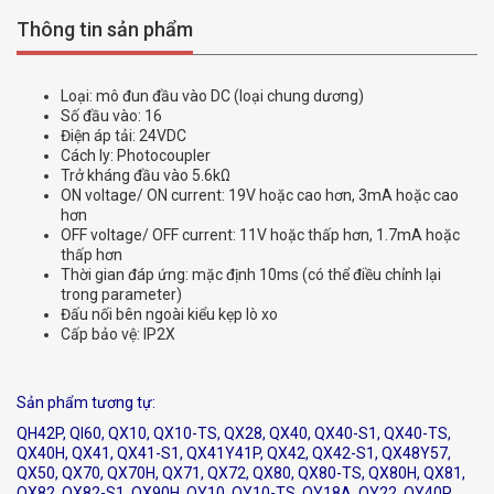
Thông tin sản phẩm
Loại: mô đun đầu vào DC (loại chung dương)
Số đầu vào: 16
Điện áp tải: 24VDC
Cách ly: Photocoupler
Trở kháng đầu vào 5.6kΩ
ON voltage/ ON current: 19V hoặc cao hơn, 3mA hoặc cao
hơn
OFF voltage/ OFF current: 11V hoặc thấp hơn, 1.7mA hoặc
thấp hơn
Thời gian đáp ứng: mặc định 10ms (có thể điều chỉnh lại
trong parameter)
Đấu nối bên ngoài kiểu kẹp lò xo
Cấp bảo vệ: IP2X
Sản phẩm tương tự:
QH42P, QI60, QX10, QX10-TS, QX28, QX40, QX40-S1, QX40-TS,
QX40H, QX41, QX41-S1, QX41Y41P, QX42, QX42-S1, QX48Y57,
QX50, QX70, QX70H, QX71, QX72, QX80, QX80-TS, QX80H, QX81,
QX82, QX82-S1, QX90H, QY10, QY10-TS, QY18A, QY22, QY40P,