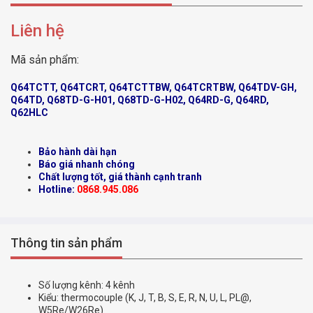
Liên hệ
Mã sản phẩm:
Q64TCTT, Q64TCRT, Q64TCTTBW, Q64TCRTBW, Q64TDV-GH,
Q64TD, Q68TD-G-H01, Q68TD-G-H02, Q64RD-G, Q64RD,
Q62HLC
Bảo hành dài hạn
Báo giá nhanh chóng
Chất lượng tốt, giá thành cạnh tranh
Hotline:
0868.945.086
Thông tin sản phẩm
Số lượng kênh: 4 kênh
Kiểu: thermocouple (K, J, T, B, S, E, R, N, U, L, PL@,
W5Re/W26Re)