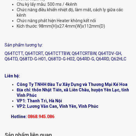
Chu kỳ lấy mẫu: 500 ms / 4kênh
Chức năng điều khiển nhiệt độ, làm mát, cách ly giữa các
kênh
Chức năng phát hiện Heater không kết nối
Kích thước: 98mm(H)x27.4mm(W)x112mm(D)
Sản phẩm tương tự:
Q64TCTT, Q64TCRT, Q64TCTTBW, Q64TCRTBW, Q64TDV-GH,
Q64TD, Q68TD-G-H01, Q68TD-G-H02, Q64RD-G, Q64RD, Q62HLC
Liên hệ:
Công Ty TNHH Đầu Tư Xây Dựng và Thương Mại Kế Hoa
Địa chỉ: thôn Nhật Tiến, xã Liên Châu, huyện Yên Lạc, tỉnh
Vĩnh Phúc
VP1: Thanh Trì, Hà Nội
VP2: Lương Văn Can, Vĩnh Yên, Vĩnh Phúc
Hotline:
0868.945.086
Sản phẩm liên quan