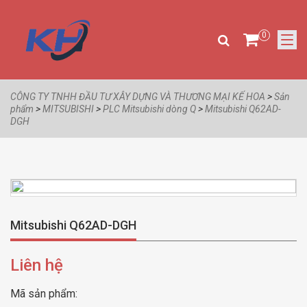
0
CÔNG TY TNHH ĐẦU TƯ XÂY DỰNG VÀ THƯƠNG MẠI KẾ HOA
>
Sản
phẩm
>
MITSUBISHI
>
PLC Mitsubishi dòng Q
>
Mitsubishi Q62AD-
DGH
Mitsubishi Q62AD-DGH
Liên hệ
Mã sản phẩm: