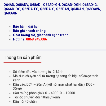
Q64AD, Q68ADV, Q68ADI, Q64AD-GH, Q62AD-DGH, Q68AD-G,
Q66AD-DG, Q62DA-FG, Q66DA-G, Q62DAN, Q64DAN, Q68DAVN,
Q68DAIN
Bảo hành dài hạn
Báo giá nhanh chóng
Chất lượng tốt, giá thành cạnh tranh
Hotline:
0868.945.086
Thông tin sản phẩm
Số điểm đầu vào tương tự: 2 kênh
Mô-đun chuyển đổi từ tương tự sang tín hiệu số được tách
kênh
Đầu vào: DC4 ~ 20mA (kết nối máy phát hai dây); DC0 ~
20mA
Đầu ra (độ phân giải): 0 ~ 4000. 0 ~ 12000
Tốc độ chuyển đổi: 10ms / kênh.
Đầu nối 40 chân