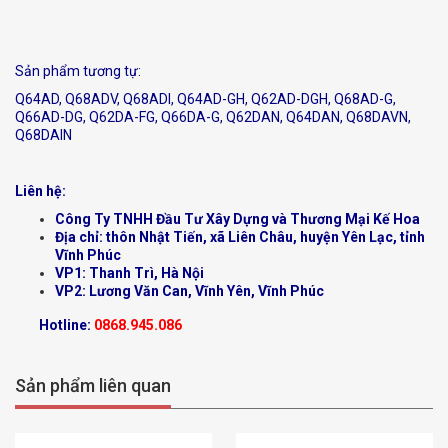
Sản phẩm tương tự:
Q64AD, Q68ADV, Q68ADI, Q64AD-GH, Q62AD-DGH, Q68AD-G,
Q66AD-DG, Q62DA-FG, Q66DA-G, Q62DAN, Q64DAN, Q68DAVN,
Q68DAIN
Liên hệ:
Công Ty TNHH Đầu Tư Xây Dựng và Thương Mại Kế Hoa
Địa chỉ: thôn Nhật Tiến, xã Liên Châu, huyện Yên Lạc, tỉnh
Vĩnh Phúc
VP1: Thanh Trì, Hà Nội
VP2: Lương Văn Can, Vĩnh Yên, Vĩnh Phúc
Hotline:
0868.945.086
Sản phẩm liên quan