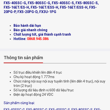
FX5-40SSC-G, FX5-80SSC-G, FX5-40SSC-S, FX5-80SSC-S,
FX5-16ET/ES-H, FX5-16ET/ESS-H, FX5-16ET/ESS-H, FX5-
20PG-P, FX5-20PG-D, FX3U-1PG
Bảo hành dài hạn
Báo giá nhanh chóng
Chất lượng tốt, giá thành cạnh tranh
Hotline:
0868.945.086
Thông tin sản phẩm
Số trục điều khiển lên đến 4 trục
Chu kỳ hoạt động 1.777ms
Chức năng nội suy nội suy tuyến tính (lên đến 4 trục), nội suy
tròn (2 trục)
Số lượng dữ liệu định vị 600 dữ liệu/trục
Điện áp hoạt động 24 VDC
Sản phẩm cùng loại:
FX5-40SSC-G, FX5-80SSC-G, FX5-40SSC-S, FX5-80SSC-S, FX5-