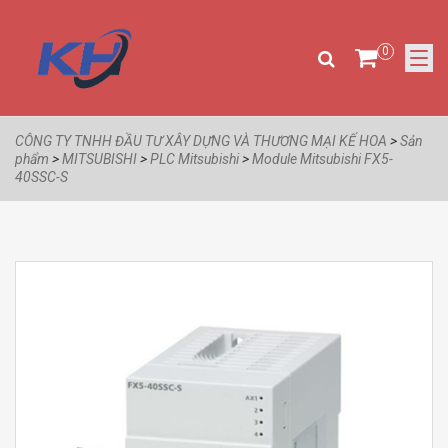
0
CÔNG TY TNHH ĐẦU TƯ XÂY DỰNG VÀ THƯƠNG MẠI KẾ HOA
>
Sản
phẩm
>
MITSUBISHI
>
PLC Mitsubishi
>
Module Mitsubishi FX5-
40SSC-S