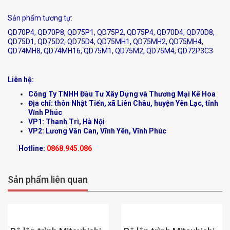
Sản phẩm tương tự:
QD70P4, QD70P8, QD75P1, QD75P2, QD75P4, QD70D4, QD70D8,
QD75D1, QD75D2, QD75D4, QD75MH1, QD75MH2, QD75MH4,
QD74MH8, QD74MH16, QD75M1, QD75M2, QD75M4, QD72P3C3
Liên hệ:
Công Ty TNHH Đầu Tư Xây Dựng và Thương Mại Kế Hoa
Địa chỉ: thôn Nhật Tiến, xã Liên Châu, huyện Yên Lạc, tỉnh
Vĩnh Phúc
VP1: Thanh Trì, Hà Nội
VP2: Lương Văn Can, Vĩnh Yên, Vĩnh Phúc
Hotline:
0868.945.086
Sản phẩm liên quan