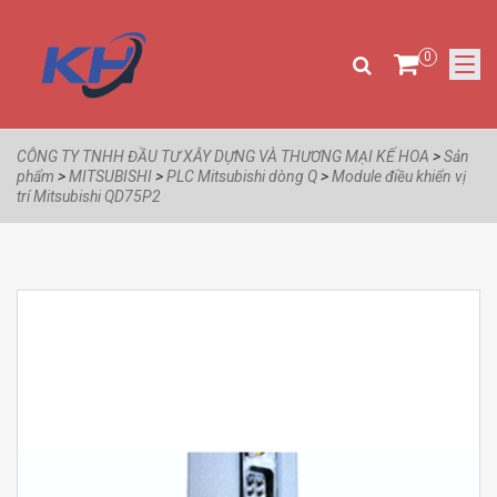
0
CÔNG TY TNHH ĐẦU TƯ XÂY DỰNG VÀ THƯƠNG MẠI KẾ HOA
>
Sản
phẩm
>
MITSUBISHI
>
PLC Mitsubishi dòng Q
>
Module điều khiển vị
trí Mitsubishi QD75P2