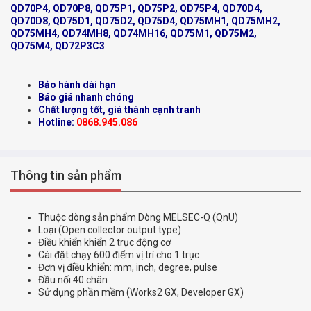
QD70P4, QD70P8, QD75P1, QD75P2, QD75P4, QD70D4,
QD70D8, QD75D1, QD75D2, QD75D4, QD75MH1, QD75MH2,
QD75MH4, QD74MH8, QD74MH16, QD75M1, QD75M2,
QD75M4, QD72P3C3
Bảo hành dài hạn
Báo giá nhanh chóng
Chất lượng tốt, giá thành cạnh tranh
Hotline:
0868.945.086
Thông tin sản phẩm
Thuộc dòng sản phẩm Dòng MELSEC-Q (QnU)
Loại (Open collector output type)
Điều khiển khiển 2 trục động cơ
Cài đặt chạy 600 điểm vị trí cho 1 trục
Đơn vị điều khiển: mm, inch, degree, pulse
Đầu nối 40 chân
Sử dụng phần mềm (Works2 GX, Developer GX)