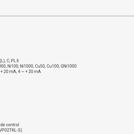
L), C, PL II
000, Ni100, Ni1000, Cu50, Cu100, GNi1000
 ~ + 20 mA, 4 ~ + 20 mA
ode control
 DVP02TKL-S)