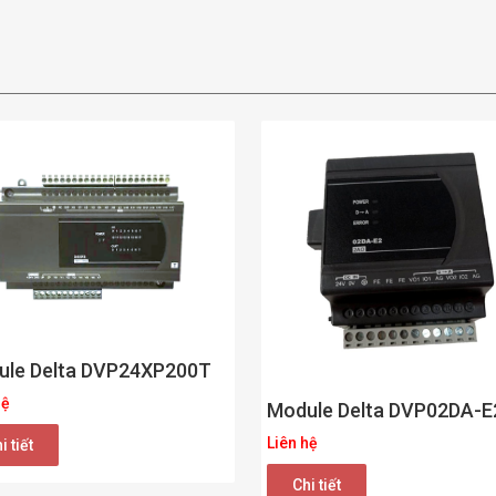
ule Delta DVP24XP200T
hệ
Module Delta DVP02DA-E
Liên hệ
i tiết
Chi tiết