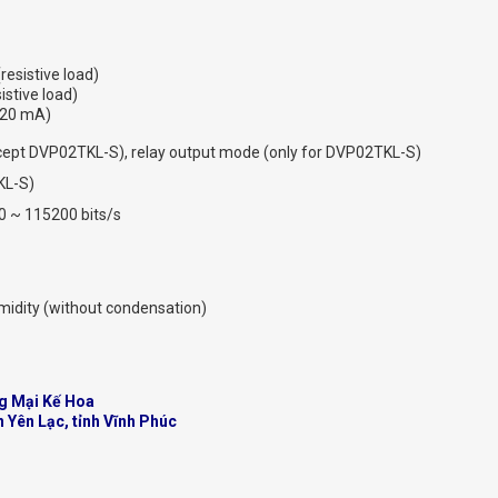
resistive load)
istive load)
~ 20 mA)
except DVP02TKL-S), relay output mode (only for DVP02TKL-S)
KL-S)
 ~ 115200 bits/s
midity (without condensation)
g Mại Kế Hoa
n Yên Lạc, tỉnh Vĩnh Phúc