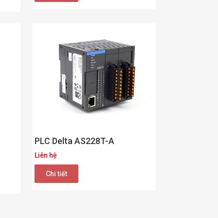
PLC Delta AS228T-A
Liên hệ
Chi tiết