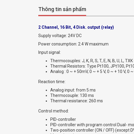
Thông tin sản phẩm
2 Channel, 16 Bit, 4 Disk. output (relay)
Supply voltage: 24V DC
Power consumption: 2.4 W maximum
Input signal:
Thermocouples: J, K, R, S, T, E, N, B, U, L, TXK (
Thermal Resistors: Type Pt100, JPt100, Pt1
Analog : 0 ~ + 50mV, 0 ~ + 5 V, 0 ~ + 10 V, 0
Reaction time:
Analog input: from 5 ms
Thermocouple: 130 ms
Thermal resistance: 260 ms
Control method:
PID-controller
PID-controller with program control Dual- m
Two-position controller (ON / OFF) (except