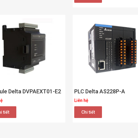
PLC Delta AS228P-A
ule Delta DVPAEXT01-E2
Liên hệ
hệ
Chi tiết
i tiết