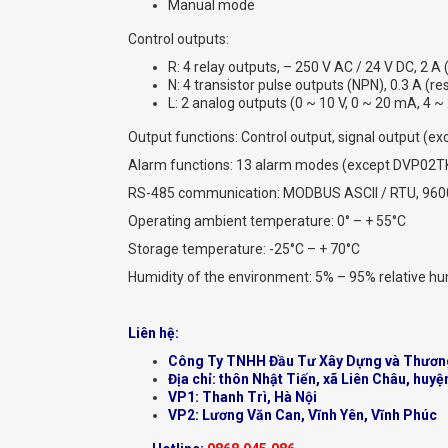
Manual mode
Control outputs:
R: 4 relay outputs, – 250 V AC / 24 V DC, 2 A (
N: 4 transistor pulse outputs (NPN), 0.3 A (res
L: 2 analog outputs (0 ~ 10 V, 0 ~ 20 mA, 4 
Output functions: Control output, signal output (
Alarm functions: 13 alarm modes (except DVP02T
RS-485 communication: MODBUS ASCII / RTU, 9600
Operating ambient temperature: 0° – + 55°С
Storage temperature: -25°C – + 70°С
Humidity of the environment: 5% – 95% relative hu
Liên hệ:
Công Ty TNHH Đầu Tư Xây Dựng và Thươn
Địa chỉ: thôn Nhật Tiến, xã Liên Châu, huyệ
VP1: Thanh Trì, Hà Nội
VP2: Lương Văn Can, Vĩnh Yên, Vĩnh Phúc