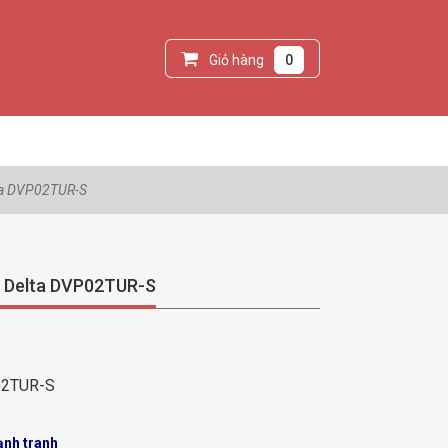
Giỏ hàng
0
lta DVP02TUR-S
độ Delta DVP02TUR-S
02TUR-S
ạnh tranh