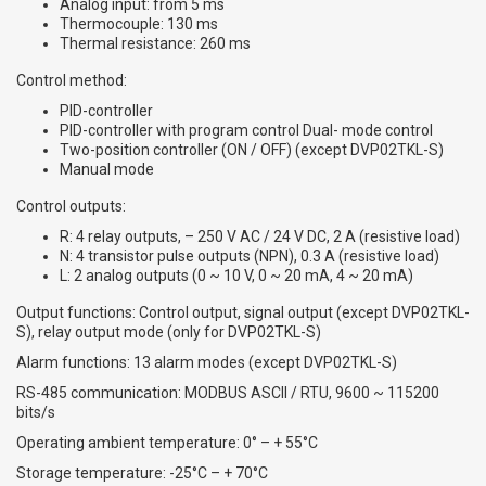
Analog input: from 5 ms
Thermocouple: 130 ms
Thermal resistance: 260 ms
Control method:
PID-controller
PID-controller with program control Dual- mode control
Two-position controller (ON / OFF) (except DVP02TKL-S)
Manual mode
Control outputs:
R: 4 relay outputs, – 250 V AC / 24 V DC, 2 A (resistive load)
N: 4 transistor pulse outputs (NPN), 0.3 A (resistive load)
L: 2 analog outputs (0 ~ 10 V, 0 ~ 20 mA, 4 ~ 20 mA)
Output functions: Control output, signal output (except DVP02TKL-
S), relay output mode (only for DVP02TKL-S)
Alarm functions: 13 alarm modes (except DVP02TKL-S)
RS-485 communication: MODBUS ASCII / RTU, 9600 ~ 115200
bits/s
Operating ambient temperature: 0° – + 55°С
Storage temperature: -25°C – + 70°С