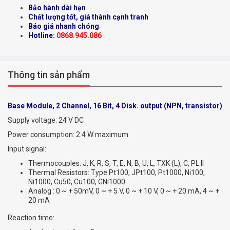
Bảo hành dài hạn
Chất lượng tốt, giá thành cạnh tranh
Báo giá nhanh chóng
Hotline:
0868.945.086
Thông tin sản phẩm
Base Module, 2 Channel, 16 Bit, 4 Disk. output (NPN, transistor)
Supply voltage: 24 V DC
Power consumption: 2.4 W maximum
Input signal:
Thermocouples: J, K, R, S, T, E, N, B, U, L, TXK (L), C, PL II
Thermal Resistors: Type Pt100, JPt100, Pt1000, Ni100,
Ni1000, Cu50, Cu100, GNi1000
Analog : 0 ~ + 50mV, 0 ~ + 5 V, 0 ~ + 10 V, 0 ~ + 20 mA, 4 ~ +
20 mA
Reaction time: