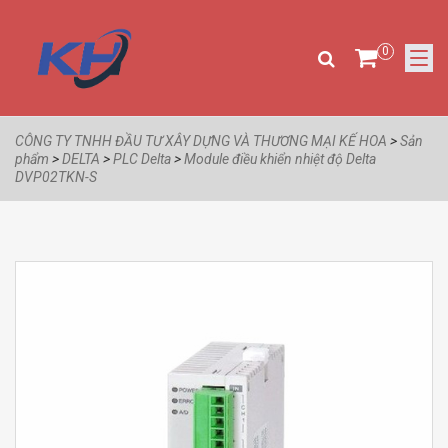
0
CÔNG TY TNHH ĐẦU TƯ XÂY DỰNG VÀ THƯƠNG MẠI KẾ HOA
>
Sản
phẩm
>
DELTA
>
PLC Delta
>
Module điều khiển nhiệt độ Delta
DVP02TKN-S