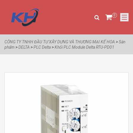
0
CÔNG TY TNHH ĐẦU TƯ XÂY DỰNG VÀ THƯƠNG MẠI KẾ HOA
>
Sản
phẩm
>
DELTA
>
PLC Delta
>
Khối PLC Module Delta RTU-PD01