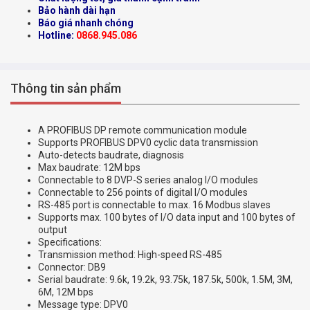
Bảo hành dài hạn
Báo giá nhanh chóng
Hotline:
0868.945.086
Thông tin sản phẩm
A PROFIBUS DP remote communication module
Supports PROFIBUS DPV0 cyclic data transmission
Auto-detects baudrate, diagnosis
Max baudrate: 12M bps
Connectable to 8 DVP-S series analog I/O modules
Connectable to 256 points of digital I/O modules
RS-485 port is connectable to max. 16 Modbus slaves
Supports max. 100 bytes of I/O data input and 100 bytes of
output
Specifications:
Transmission method: High-speed RS-485
Connector: DB9
Serial baudrate: 9.6k, 19.2k, 93.75k, 187.5k, 500k, 1.5M, 3M,
6M, 12M bps
Message type: DPV0