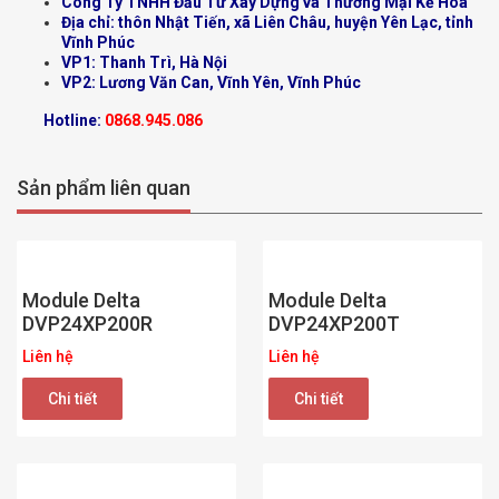
Công Ty TNHH Đầu Tư Xây Dựng và Thương Mại Kế Hoa
Địa chỉ: thôn Nhật Tiến, xã Liên Châu, huyện Yên Lạc, tỉnh
Vĩnh Phúc
VP1: Thanh Trì, Hà Nội
VP2: Lương Văn Can, Vĩnh Yên, Vĩnh Phúc
Hotline:
0868.945.086
Sản phẩm liên quan
Module Delta
Module Delta
DVP24XP200R
DVP24XP200T
Liên hệ
Liên hệ
Chi tiết
Chi tiết