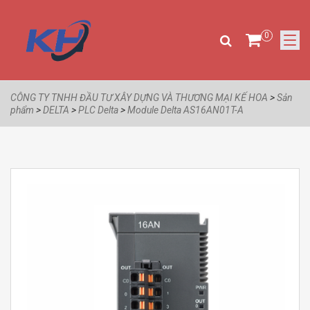
0
CÔNG TY TNHH ĐẦU TƯ XÂY DỰNG VÀ THƯƠNG MẠI KẾ HOA
>
Sản
phẩm
>
DELTA
>
PLC Delta
>
Module Delta AS16AN01T-A