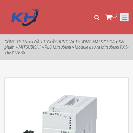
0
CÔNG TY TNHH ĐẦU TƯ XÂY DỰNG VÀ THƯƠNG MẠI KẾ HOA
>
Sản
phẩm
>
MITSUBISHI
>
PLC Mitsubishi
>
Module đầu ra Mitsubishi FX5-
16EYT/ESS