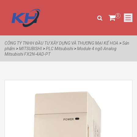
0
CÔNG TY TNHH ĐẦU TƯ XÂY DỰNG VÀ THƯƠNG MẠI KẾ HOA
>
Sản
phẩm
>
MITSUBISHI
>
PLC Mitsubishi
>
Module 4 ngõ Analog
Mitsubishi FX2N-4AD-PT