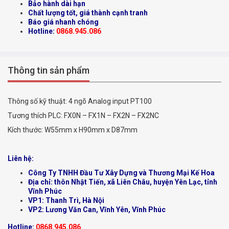
Bảo hành dài hạn
Chất lượng tốt, giá thành cạnh tranh
Báo giá nhanh chóng
Hotline:
0868.945.086
Thông tin sản phẩm
Thông số kỹ thuật: 4 ngõ Analog input PT100
Tương thích PLC: FX0N – FX1N – FX2N – FX2NC
Kích thước: W55mm x H90mm x D87mm
Liên hệ:
Công Ty TNHH Đầu Tư Xây Dựng và Thương Mại Kế Hoa
Địa chỉ: thôn Nhật Tiến, xã Liên Châu, huyện Yên Lạc, tỉnh
Vĩnh Phúc
VP1: Thanh Trì, Hà Nội
VP2: Lương Văn Can, Vĩnh Yên, Vĩnh Phúc
Hotline:
0868.945.086