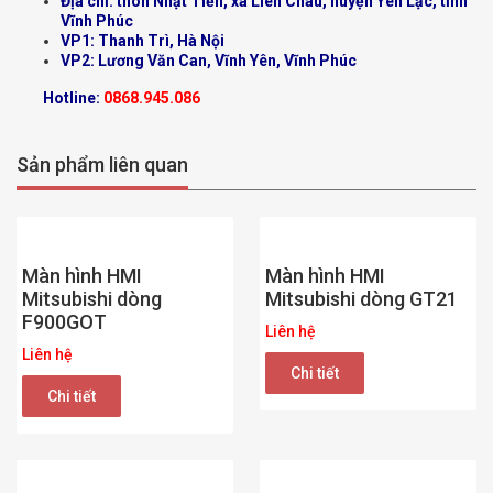
Địa chỉ: thôn Nhật Tiến, xã Liên Châu, huyện Yên Lạc, tỉnh
Vĩnh Phúc
VP1: Thanh Trì, Hà Nội
VP2: Lương Văn Can, Vĩnh Yên, Vĩnh Phúc
Hotline:
0868.945.086
Sản phẩm liên quan
Màn hình HMI
Màn hình HMI
Mitsubishi dòng
Mitsubishi dòng GT21
F900GOT
Liên hệ
Liên hệ
Chi tiết
Chi tiết