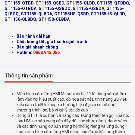
GT1155-QTBD, GT1155-QSBD, GT1155-QLBD, GT1155-QTBDQ,
GT1155-QTBDA, GT1155-QSBDQ, GT1155-QSBDA, GT1155-
QLBDQ, GT1155-QLBDA, GT1155HS-QSBD, GT1155HS-QLBD,
GT1150-QLBDQ, GT1150-QLBDA
Bảo hành dài hạn
Chất lượng tốt, giá thành cạnh tranh
Báo giá nhanh chóng
Hotline:
0868.945.086
Thông tin sản phẩm
Màn hình cảm ứng HMI Mitsubishi GT11 là dòng sản phẩm
làm việc vơi hiệu suất cao, đồ họa sắt nét, tính năng ưu việt,
kiểu cách thiết kế hợp xu hướng hiện đại và có bộ nhớ
chương trình lớn, bộ vi xử lý tốc độ cao
Dòng GT11 là cơ bản và nâng cao. Đúng theo tên gọi của nó,
loại HMI cơ bản cung cấp đầy đủ các chức năng, danh sách
và các tính năng cơ bản trong hệ thống riêng và ứng dụng.
Loại màn hình cảm ứng HMI nâng cao được bổ sung thêm