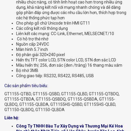
nhiều chức năng, có tính linh hoạt cao hơn trong nhiều ứng
dụng, khả năng kết nối với mạng nhanh chóng và dễ dàng
góp phần đáp ứng được các nhu cầu lớn hơn, thích hợp trong
các hệ thống phức tạp hơn
Cho phép gõ chữ Unicode trên HMI GT11
Các cổng kết nối thông dụng
Liên kết các mạng: CC-Link, Ethernet, MELSECNET/10
Có hỗ trợ thẻ nhớ
Nguồn cấp 24VDC
Màn hình 5.7 inch
Độ phân giải 320×240 pixel
Hiển thị TFT color LCD, STN color LCD, STN đơn sắc LCD
Màu hiển thị: 256, đơn sắc (đen /trắng) 16 thang màu xám
Bộ nhớ 3MB
Cổng giao tiếp: RS232, RS422, RS485, USB
Các sản phẩm tiêu biểu:
GT1155-QTBD, GT1155-QSBD, GT1155-QLBD, GT1155-QTBDQ,
GT1155-QTBDA, GT1155-QSBDQ, GT1155-QSBDA, GT1155-
QLBDQ, GT1155-QLBDA, GT1155HS-QSBD, GT1155HS-QLBD,
GT1150-QLBDQ, GT1150-QLBDA
Liên hệ:
Công Ty TNHH Đầu Tư Xây Dựng và Thương Mại Kế Hoa