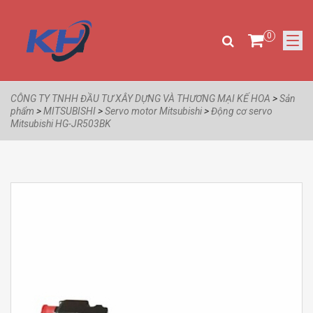
0
CÔNG TY TNHH ĐẦU TƯ XÂY DỰNG VÀ THƯƠNG MẠI KẾ HOA
>
Sản
phẩm
>
MITSUBISHI
>
Servo motor Mitsubishi
>
Động cơ servo
Mitsubishi HG-JR503BK