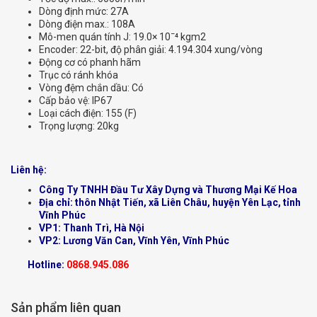
Dòng định mức: 27A
Dòng điện max.: 108A
Mô-men quán tính J: 19.0× 10ˉ⁴ kgm2
Encoder: 22-bit, độ phân giải: 4.194.304 xung/vòng
Động cơ có phanh hãm
Trục có ránh khóa
Vòng đệm chắn dầu: Có
Cấp bảo vệ: IP67
Loại cách điện: 155 (F)
Trọng lượng: 20kg
Liên hệ:
Công Ty TNHH Đầu Tư Xây Dựng và Thương Mại Kế Hoa
Địa chỉ: thôn Nhật Tiến, xã Liên Châu, huyện Yên Lạc, tỉnh
Vĩnh Phúc
VP1: Thanh Trì, Hà Nội
VP2: Lương Văn Can, Vĩnh Yên, Vĩnh Phúc
Hotline:
0868.945.086
Sản phẩm liên quan