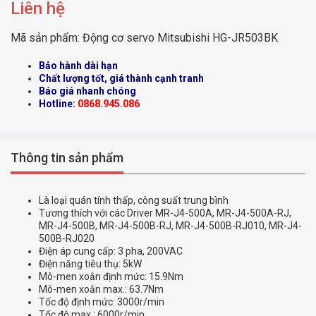
Liên hệ
Mã sản phẩm:
Động cơ servo Mitsubishi HG-JR503BK
Bảo hành dài hạn
Chất lượng tốt, giá thành cạnh tranh
Báo giá nhanh chóng
Hotline:
0868.945.086
Thông tin sản phẩm
Là loại quán tính thấp, công suất trung bình
Tương thích với các Driver MR-J4-500A, MR-J4-500A-RJ,
MR-J4-500B, MR-J4-500B-RJ, MR-J4-500B-RJ010, MR-J4-
500B-RJ020
Điện áp cung cấp: 3 pha, 200VAC
Điện năng tiêu thụ: 5kW
Mô-men xoắn định mức: 15.9Nm
Mô-men xoắn max.: 63.7Nm
Tốc độ định mức: 3000r/min
Tốc độ max.: 6000r/min